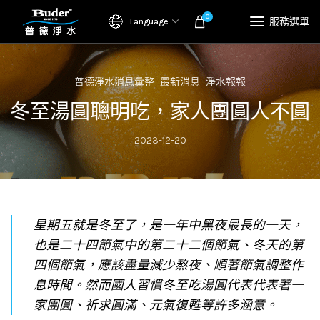
0
服務選單
Language
普德淨水消息彙整
最新消息
淨水報報
冬至湯圓聰明吃，家人團圓人不圓
2023-12-20
星期五就是冬至了，是一年中黑夜最長的一天，
也是二十四節氣中的第二十二個節氣、冬天的第
四個節氣，應該盡量減少熬夜、順著節氣調整作
息時間。然而國人習慣冬至吃湯圓代表代表著一
家團圓、祈求圓滿、元氣復甦等許多涵意。