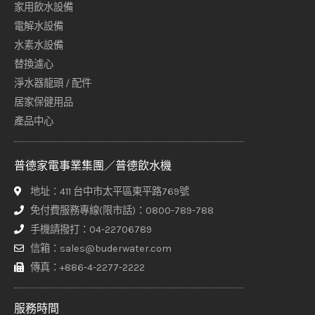
家用飲水設備
電解水設備
水素水設備
替換濾心
淨水器龍頭 / 配件
居家保健用品
產品中心
普德家電事業集團／普德飲水機
地址：411 台中市太平區東平路769號
免付費服務專線(限市話)：0800-789-788
手機請撥打：04-22706789
信箱：sales@buderwater.com
傳真：+886-4-2277-2222
服務時間