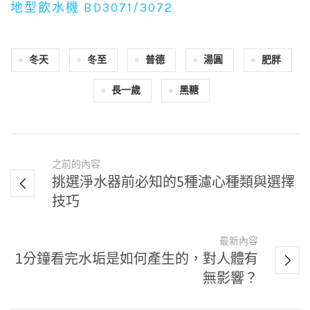
地型飲水機 BD3071/3072
冬天
冬至
普德
湯圓
肥胖
長一歲
黑糖
之前的內容
挑選淨水器前必知的5種濾心種類與選擇
技巧
最新內容
1分鐘看完水垢是如何產生的，對人體有
無影響？