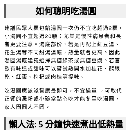
如何聰明吃湯圓
建議民眾大顆包餡湯圓一次仍不宜吃超過2顆，
小湯圓不宜超過20顆；尤其是慢性病患者和長
者更要注意。湯底部份，若是再配上紅豆湯、
花生湯等不同甜湯湯底，熱量就會更高。因此
湯圓湯底建議選擇無糖綠茶或無糖豆漿。若喜
歡有味道或甜味可以嘗試熱開水加桂花、龍眼
乾、紅棗、枸杞或肉桂等提味。
吃湯圓應該淺嘗應景即可，不宜過量 。可取代
正餐的澱粉或小碗當點心吃才能冬至吃湯圓，
家人團圓人不圓。
懶人法: 5 分鐘快速煮出低熱量