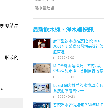
喝水量建議
厚的結晶
最新飲水機、淨水器快訊
廚下型飲水機推薦|普德 BD-
3001NI5 榮獲台灣精品獎的節
能首選
，形成的
2025-12-22
MIT台灣金選推薦！普德×故
宮聯名飲水機，美到值得收藏
2025-12-18
Dcard 網友推薦飲水機:真空保
。
溫技術讓電費少一半
2025-10-23
普德淨水評價如何？50年MIT