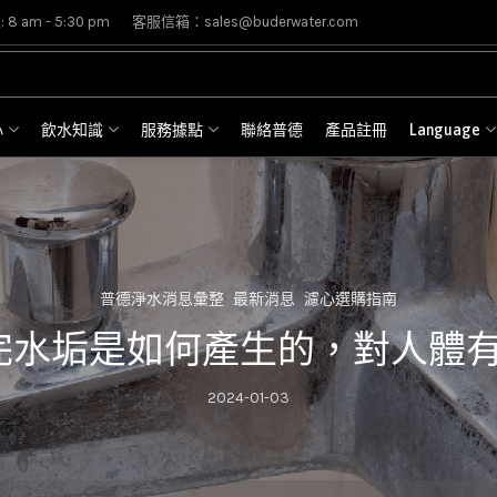
8 am - 5:30 pm
客服信箱：sales@buderwater.com
心
飲水知識
服務據點
聯絡普德
產品註冊
Language
普德淨水消息彙整
最新消息
濾心選購指南
完水垢是如何產生的，對人體
2024-01-03