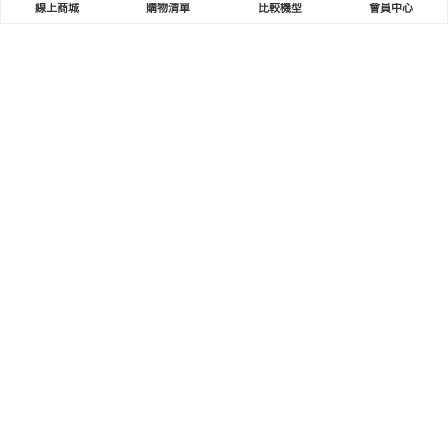
線上商城
購物清單
比較機型
會員中心
突破傳統，享受安全高效！普德廚下飲水機
導304不鏽鋼PTC加熱管
2024-07-01
Read more