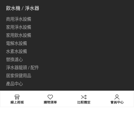
飲水機 / 淨水器
商用淨水設備
家用淨水設備
家用飲水設備
電解水設備
水素水設備
替換濾心
淨水器龍頭 / 配件
居家保健用品
產品中心
普德家電事業集團／普德飲水機
線上商城
購物清單
比較機型
會員中心
地址：411 台中市太平區東平路769號
免付費服務專線(限市話)：0800-789-788
手機請撥打：04-22706789