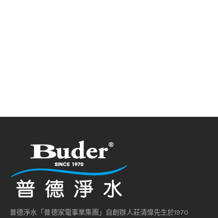
普德淨水「普德家電事業集團」自創辦人莊清偉先生於1970