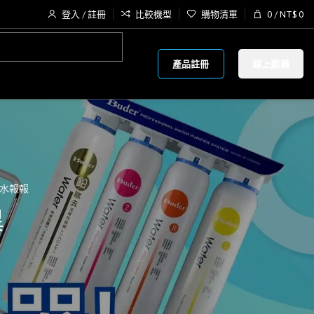
登入 / 註冊
比較機型
購物清單
0
/
NT$
0
產品註冊
線上選購
水報報
異