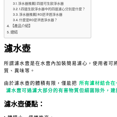
淨水器推薦| 四道可生飲淨水器
1.四道生飲淨水器中的四道濾心分別是什麼？
淨水器推薦| RO逆滲透淨水器
什麼是RO逆滲透淨水器？
【產品介紹】
總結
濾水壺
所謂濾水壼是在水壼內加裝簡易濾心，使用者可
質、異味等。
由於濾水壺的體積有限，僅能把
所有濾材結合在
濾水壼可過濾大部分的有害物質但細菌除外，建
濾水壺優點：