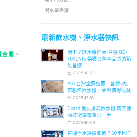
喝水量建議
最新飲水機、淨水器快訊
廚下型飲水機推薦|普德 BD-
重金屬、
3001NI5 榮獲台灣精品獎的節
能首選
2025-12-22
MIT台灣金選推薦！普德×故
宮聯名飲水機，美到值得收藏
2025-12-18
Dcard 網友推薦飲水機:真空保
溫技術讓電費少一半
2025-10-23
普德淨水評價如何？50年MIT