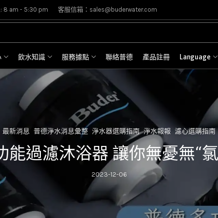
8 am - 5:30 pm
客服信箱：sales@buderwater.com
心
飲水知識
服務據點
聯絡普德
產品註冊
Language
最新消息
普德淨水消息彙整
淨水器選購指南
淨水報報
濾心選購指南
功能過濾沐浴器 讓你無憂無“氯
2023-12-06