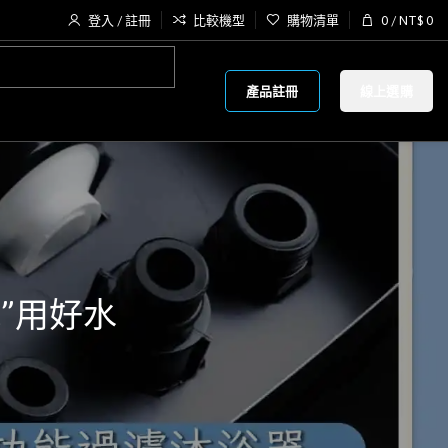
登入 / 註冊
比較機型
購物清單
0
/
NT$
0
產品註冊
線上選購
”用好水