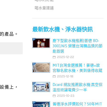
喝水量建議
最新飲水機、淨水器快訊
的產品。
廚下型飲水機推薦|普德 BD-
3001NI5 榮獲台灣精品獎的節
能首選
2025-12-22
MIT台灣金選推薦！普德×故
宮聯名飲水機，美到值得收藏
2025-12-18
Dcard 網友推薦飲水機:真空保
設備上，
溫技術讓電費少一半
2025-10-23
普德淨水評價如何？50年MIT