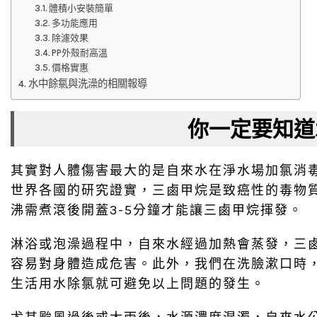
體積小安裝簡單
多功能應用
除濾效果
PP外殻耐高溫
價格實惠
水中餘氯與洗澡的相關報導
你一定要知道
其實對人體傷害最大的是自來水在淨水場加氯消
世界各國的研究證實，三鹵甲烷是致癌性的毒物
沸需煮滾後開蓋3-5分鐘才能讓三鹵甲烷揮發。
淋浴或泡澡過程中，自來水經過加熱會蒸發，三
容易對身體造成危害。此外，我們在洗臉漱口時
生活用水除氯就可避免以上問題的發生。