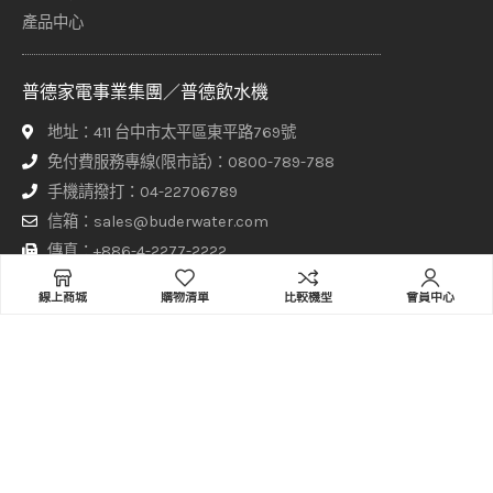
產品中心
普德家電事業集團／普德飲水機
地址：411 台中市太平區東平路769號
免付費服務專線(限市話)：0800-789-788
手機請撥打：04-22706789
信箱：sales@buderwater.com
傳真：+886-4-2277-2222
線上商城
購物清單
比較機型
會員中心
服務時間
週一至週五 8:00 - 17:30（正常上班日由專人接聽）
其他時間請於網站上方【聯絡普德】頁面填寫聯繫表單，客服專員
將盡快與您聯繫！
普德家電股份有限公司、意達吉淨化科技有限公司、赫睿生醫股份