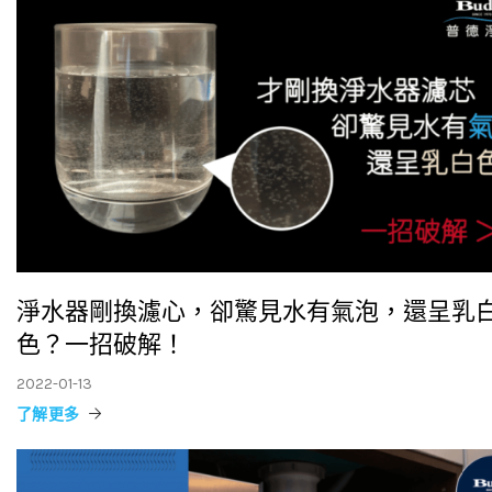
淨水器剛換濾心，卻驚見水有氣泡，還呈乳
色？一招破解！
2022-01-13
了解更多