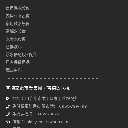
商用淨水設備
家用淨水設備
家用飲水設備
電解水設備
水素水設備
替換濾心
淨水器龍頭 / 配件
居家保健用品
產品中心
普德家電事業集團／普德飲水機
地址：411 台中市太平區東平路769號
免付費服務專線(限市話)：0800-789-788
手機請撥打：04-22706789
信箱：sales@buderwater.com