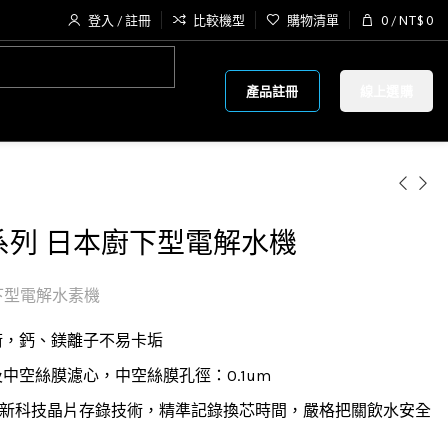
登入 / 註冊
比較機型
購物清單
0
/
NT$
0
產品註冊
線上選購
TPB系列 日本廚下型電解水機
德廚下型電解水素機
術，鈣、鎂離子不易卡垢
中空絲膜濾心，中空絲膜孔徑：0.1um
)採用創新科技晶片存錄技術，精準記錄換芯時間，嚴格把關飲水安全