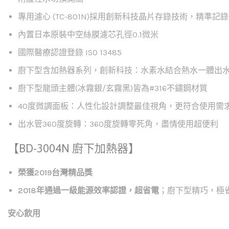
專用濾心 (TC-801N)採用創新科技晶片存錄技術，精準
內置日本原裝中空絲膜濾芯孔徑0.1微米
國際醫療認證登錄 ISO 13485
廚下型含加熱器系列，創新科技：水素水結合熱水一體出
廚下型龍頭主體(冰霧銀/玄霧黑)皆為#316不鏽鋼材質
40度微調面板：人性化設計調整最佳視角，更符合使用需
出水管360度旋轉：360度旋轉零死角，盡情使用超便利
【BD-3004N 廚下加熱器】
榮獲2019台灣精品獎
2018年通過一級能源效率認證
，超省電
；廚下型精巧，極
安心飲用