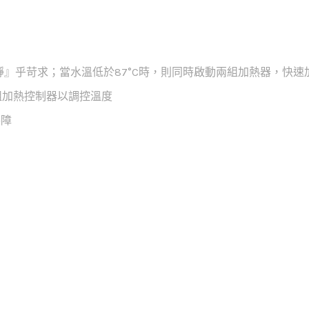
靜』乎苛求；當水溫低於87°C時，則同時啟動兩組加熱器，快
組加熱控制器以調控溫度
保障