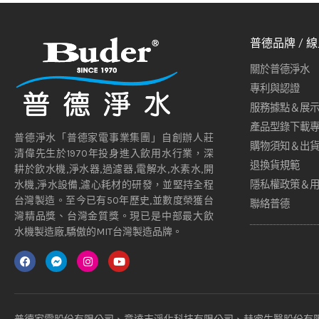
普德品牌 / 
關於普德淨水
專利與認證
服務據點＆展
產品型錄下載
普德淨水「普德家電事業集團」自創辦人莊
購物須知＆出
清偉先生於1970年投身進入飲用水行業，深
退換貨規範
耕於飲水機,淨水器,過濾器,電解水,水素水,開
隱私權政策＆
水機,淨水設備,濾心耗材的研發，並堅持全程
台灣製造。至今已有50年歷史,並數度榮獲台
聯絡普德
灣精品獎、台灣金質獎。現已是中部最大飲
水機製造廠,驕傲的MIT台灣製造品牌。