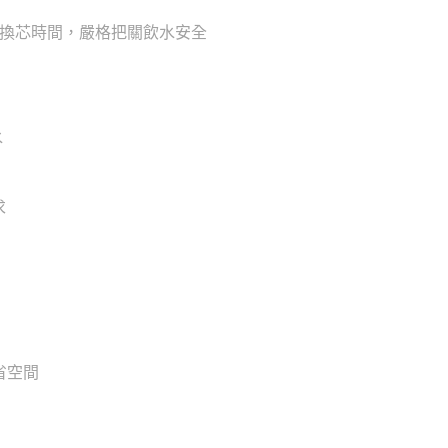
記錄換芯時間，嚴格把關飲水安全
水
求
省空間