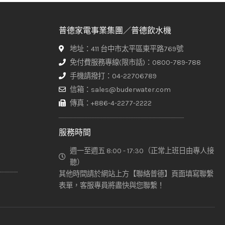
普德家電事業集團／普德飲水機
地址：411 台中市太平區東平路769號
免付費服務專線(限市話)：0800-789-788
手機請撥打：04-22706789
信箱：sales@buderwater.com
傳真：+886-4-2277-2222
服務時間
週一至週五 8:00 - 17:30（正常上班日由專人接
聽）
其他時間請於網站上方【聯絡普德】頁面填寫聯繫
表單，客服專員將盡快與您聯繫！