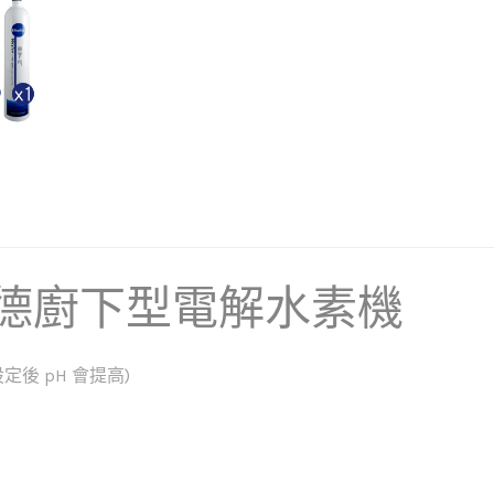
列 普德廚下型電解水素機
後 pH 會提高)