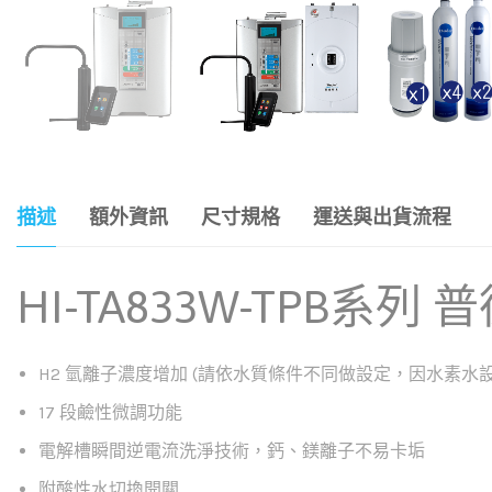
描述
額外資訊
尺寸規格
運送與出貨流程
HI-TA833W-TPB系
H2 氫離子濃度增加 (請依水質條件不同做設定，因水素水設定
17 段鹼性微調功能
電解槽瞬間逆電流洗淨技術，鈣、鎂離子不易卡垢
附酸性水切換開關