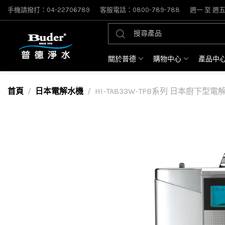
手機請撥打：04-22706789
客服電話：0800-789-788
週一 至 週五: 
關於普德
購物中心
產品中
首頁
日本電解水機
HI-TA833W-TPB系列 日本廚下型電