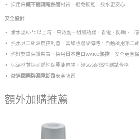
採用
白鐵不鏽鋼電熱管
材質，避免銅氯，飲水更安心
安全設計
當水溫87°C以上時，只啟動一組加熱器，省電、防噪、『
熱水具二組溫度控制器，當加熱器故障時，自動啟用第二
熱缸雙重保護裝置，採用
日本進口WAKO熱控
，安全更有
保溫材質採耐燃性保麗龍包裝，經SGS耐燃性測試合格
嚴選
國際牌漏電斷路
安全裝置
額外加購推薦