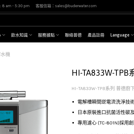
8 am - 5:30 pm
客服信箱：sales@buderwater.com
心
飲水知識
服務據點
聯絡普德
產品註冊
Language
解水機
HI-TA833W-
HI-TA833W-TPB系列 普
電解槽瞬間逆電流洗淨技
日本原裝進口抗菌活性碳及
專用濾心 (TC-801N