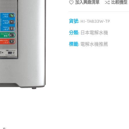
加入興趣清單
比較機型
貨號:
HI-TA833W-TP
分類:
日本電解水機
標籤:
電解水機推薦
和社群分享這個商品：