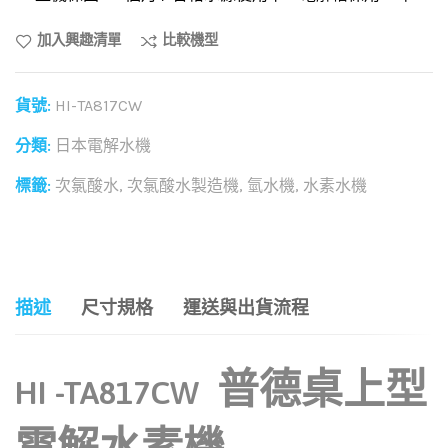
加入興趣清單
比較機型
貨號:
HI-TA817CW
分類:
日本電解水機
標籤:
次氯酸水
,
次氯酸水製造機
,
氫水機
,
水素水機
和社群分享這個商品：
描述
尺寸規格
運送與出貨流程
普德桌上型
HI -TA817CW
電解水素機