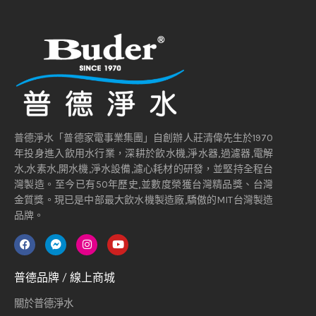
普德淨水「普德家電事業集團」自創辦人莊清偉先生於1970
年投身進入飲用水行業，深耕於飲水機,淨水器,過濾器,電解
水,水素水,開水機,淨水設備,濾心耗材的研發，並堅持全程台
灣製造。至今已有50年歷史,並數度榮獲台灣精品獎、台灣
金質獎。現已是中部最大飲水機製造廠,驕傲的MIT台灣製造
品牌。
普德品牌 / 線上商城
關於普德淨水