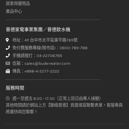
居家保健用品
產品中心
普德家電事業集團／普德飲水機
地址：411 台中市太平區東平路769號
免付費服務專線(限市話)：0800-789-788
手機請撥打：04-22706789
信箱：sales@buderwater.com
傳真：+886-4-2277-2222
服務時間
週一至週五 8:00 - 17:30（正常上班日由專人接聽）
其他時間請於網站上方【聯絡普德】頁面填寫聯繫表單，客服專員
將盡快與您聯繫！