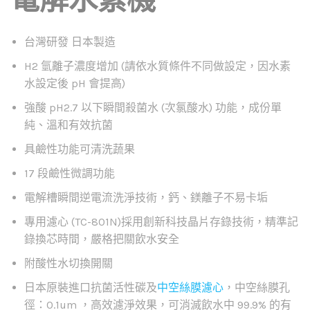
台灣研發 日本製造
H2 氫離子濃度增加 (請依水質條件不同做設定，因水素
水設定後 pH 會提高)
強酸 pH2.7 以下瞬間殺菌水 (次氯酸水) 功能，成份單
純、溫和有效抗菌
具鹼性功能可清洗蔬果
17 段鹼性微調功能
電解槽瞬間逆電流洗淨技術，鈣、鎂離子不易卡垢
專用濾心 (TC-801N)採用創新科技晶片存錄技術，精準記
錄換芯時間，嚴格把關飲水安全
附酸性水切換開關
日本原裝進口抗菌活性碳及
中空絲膜濾心
，中空絲膜孔
徑：0.1um ，高效濾淨效果，可消滅飲水中 99.9% 的有