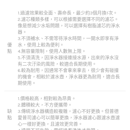
1.過濾效果較全面、壽命長，最少約3個月換1次。
2.濾芯種類多樣，可以根據需要選擇不同的濾芯。
像是想減少水垢問題，可以選擇有樹脂濾芯的淨水
器。
3.不須補水、不需等待淨水時間，一開水即享有淨
優
水，使用上較為便利。
點
4.無容量限制，使用人數無上限。
5.不須清洗，因淨水器接連接水源，出來的淨水沒
有二次汙染的風險，較適合長期使用。
6.較為耐用，因通常不會拿來拿去，很少會有碰撞
的機會，相較於濾水壺，淨水器更為耐用，適合長
期使用。
1.價格較高，相對較為昂貴。
2.體積較大，不方便攜帶。
缺
3.傳統淨水器構造較複雜，濾心不好更換。但普德
點
愛普司濾心可以簡單更換，淨水器濾心跟濾水壺濾
心一樣好更換，且濾效更完善。