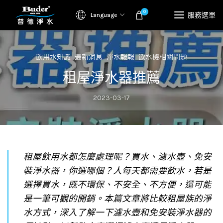
0
服務選單
Language
飲用水知識
最新消息
淨水報報
飲水機相關問題
租屋淨水器推薦
2023-03-17
租屋飲用水都怎麼處理呢？買水、濾水壺、免安
裝淨水器，你選哪個？人每天都需要飲水，若是
選擇買水，既不環保、不安全、不方便，還可能
是一筆可觀的開銷。本篇文章將比較租屋族的淨
水方式，深入了解一下濾水壺和免安裝淨水器的