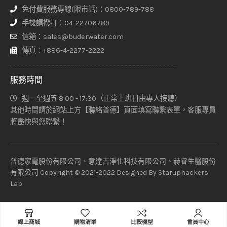
免付費服務專線(限市話)：0800-789-788
手機請撥打：04-22706789
信箱：sales@buderwater.com
傳真：+886-4-2277-2222
服務時間
週一至週五 8:00 - 17:30（正常上班日由專人接聽）
其他時間請於網站上方【聯絡普德】頁面填寫聯繫表單，客服專員
將盡快與您聯繫！
普德家電股份有限公司、意達吉淨化科技有限公司、赫睿生醫股份
有限公司 Copyright © 2021-2022 Designed By
Staruphackers
Lab
.
線上商城
購物清單
比較機型
會員中心