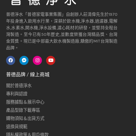
普德淨水「普德家電事業集團」自創辦人莊清偉先生於1970
年投身進入飲用水行業，深耕於飲水機,淨水器,過濾器,電解
水,水素水,開水機,淨水設備,濾心耗材的研發，並堅持全程台
灣製造。至今已有50年歷史,並數度榮獲台灣精品獎、台灣
金質獎。現已是中部最大飲水機製造廠,驕傲的MIT台灣製造
品牌。
普德品牌 / 線上商城
關於普德淨水
專利與認證
服務據點＆展示中心
產品型錄下載專區
購物須知＆出貨方式
退換貨規範
隱私權政策＆用戶條款