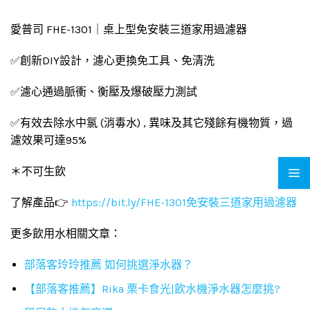
愛普司 FHE-1301｜桌上型免安裝三道家用過濾器
✅創新DIY設計，濾心更換免工具、免清洗
✅濾心通過脈衝、衡壓及爆破壓力測試
✅有效去除水中氯 (消毒水) , 異味及其它殘餘有機物質，過
濾效果可達95%
＊不可生飲
了解產品👉
https://bit.ly/FHE-1301免安裝三道家用過濾器
更多飲用水相關文章：
部落客玲玲推薦 如何挑選淨水器？
【部落客推薦】Rika 栗卡食光|飲水機淨水器怎麼挑?