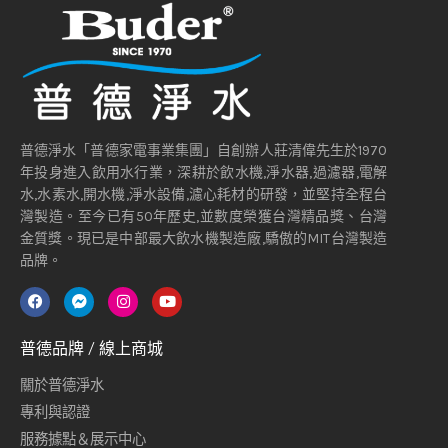
普德淨水「普德家電事業集團」自創辦人莊清偉先生於1970
年投身進入飲用水行業，深耕於飲水機,淨水器,過濾器,電解
水,水素水,開水機,淨水設備,濾心耗材的研發，並堅持全程台
灣製造。至今已有50年歷史,並數度榮獲台灣精品獎、台灣
金質獎。現已是中部最大飲水機製造廠,驕傲的MIT台灣製造
品牌。
普德品牌 / 線上商城
關於普德淨水
專利與認證
服務據點＆展示中心