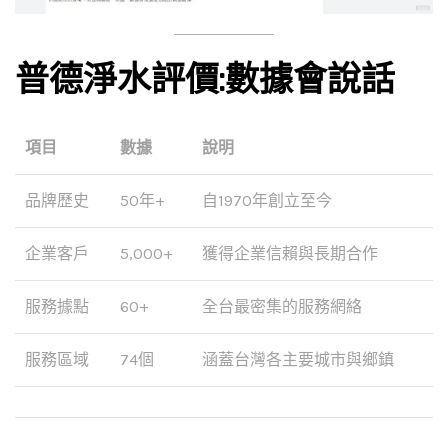
普德淨水評價:數據會說話
項目
數據
說明
品牌歷史
50年+
自1970年創立至今
企業客戶
5,000+
獲得企業信賴與長期合作
服務據點
60+
全台最密集的服務網絡
服務區域
74個
涵蓋台灣各主要城市與鄉鎮