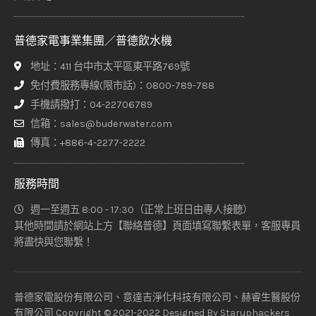
普德家電事業集團／普德飲水機
地址：411 台中市太平區東平路769號
免付費服務專線(限市話)：0800-789-788
手機請撥打：04-22706789
信箱：sales@buderwater.com
傳真：+886-4-2277-2222
服務時間
週一至週五 8:00 - 17:30（正常上班日由專人接聽）
其他時間請於網站上方【聯絡普德】頁面填寫聯繫表單，客服專員
將盡快與您聯繫！
普德家電股份有限公司、意達吉淨化科技有限公司、赫睿生醫股份
有限公司 Copyright © 2021-2022 Designed By
Staruphackers