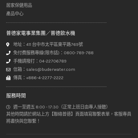
居家保健用品
產品中心
普德家電事業集團／普德飲水機
地址：411 台中市太平區東平路769號
免付費服務專線(限市話)：0800-789-788
手機請撥打：04-22706789
信箱：sales@buderwater.com
傳真：+886-4-2277-2222
服務時間
週一至週五 8:00 - 17:30（正常上班日由專人接聽）
其他時間請於網站上方【聯絡普德】頁面填寫聯繫表單，客服專員
將盡快與您聯繫！