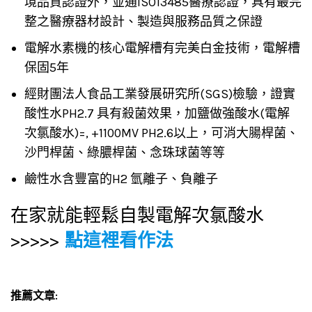
境品質認證外，並通ISO13485醫療認證，具有最完
整之醫療器材設計、製造與服務品質之保證
電解水素機的核心電解槽有完美白金技術，電解槽
保固5年
經財團法人食品工業發展研究所(SGS)檢驗，證實
酸性水PH2.7 具有殺菌效果，加鹽做強酸水(電解
次氯酸水)=, +1100MV PH2.6以上，可消大腸桿菌、
沙門桿菌、綠膿桿菌、念珠球菌等等
鹼性水含豐富的H2 氫離子、負離子
在家就能輕鬆自製電解次氯酸水
>>>>>
點這裡看作法
推薦文章: