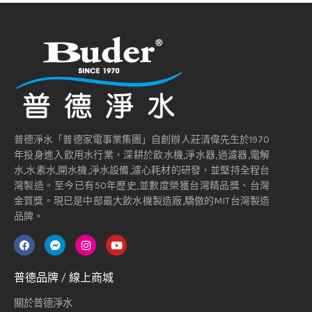
普德淨水「普德家電事業集團」自創辦人莊清偉先生於1970
年投身進入飲用水行業，深耕於飲水機,淨水器,過濾器,電解
水,水素水,開水機,淨水設備,濾心耗材的研發，並堅持全程台
灣製造。至今已有50年歷史,並數度榮獲台灣精品獎、台灣
金質獎。現已是中部最大飲水機製造廠,驕傲的MIT台灣製造
品牌。
普德品牌 / 線上商城
關於普德淨水