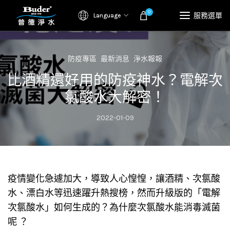
0
服務選單
Language
防疫專區
最新消息
淨水報報
比酒精還好用的防疫神水？電解次
氯酸水大解密！
2022-01-09
疫情變化急遽加大，導致人心惶惶，讓酒精、次氯酸
水、漂白水等迅速躍升熱搜榜，然而升級版的「電解
次氯酸水」如何生成的？為什麼次氯酸水能消毒滅菌
呢 ？