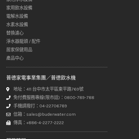
家用飲水設備
電解水設備
水素水設備
替換濾心
淨水器龍頭 / 配件
居家保健用品
產品中心
普德家電事業集團／普德飲水機
地址：411 台中市太平區東平路769號
免付費服務專線(限市話)：0800-789-788
手機請撥打：04-22706789
信箱：sales@buderwater.com
傳真：+886-4-2277-2222