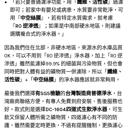
「若只要普通濾淨功能，用『
纖維、活性碳
』過濾
即可；若家中有嬰兒或病患，水質要非常乾淨，可
用『
中空絲膜
』，若有特定水質需求，就考慮
『
RO 逆滲透
』；如果是中南部硬水地區，則建議
選購複合式的淨水器。」
因為我們住在北部，非硬水地區，來源水的水庫品質
OK，可以不用到「RO 逆滲透」淨水器，加上「RO 逆
滲透」雖然能濾掉99.9% 的細菌與污染物質，但也會
同時把對人體有益的礦物質一併濾除，所以「
纖維、
活性碳
」+「
中空絲膜
」的淨水器應該就非常夠用。
最後我們選擇
有SGS檢驗
的
台灣製造商普德淨水
，台
灣廠商聯絡方便，有專人免費到府安裝、售後服務也
好。款式則是選擇
DC-1604四道式生飲淨水器
，可生
飲又保留人體所需之礦物質，四道濾心有不同的防
護，雖然需要定時更換，不過有提醒機制，更換濾心