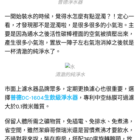
普德淨水器
一開始裝水的時候，覺得水怎麼有點混濁？！定心一
看，才發現那不是混濁啦，是很多很多的小氣泡。主
要是因為通水之後活性碳棒裡面的空氣被擠壓出來，
產生很多小氣泡，置放一陣子左右氣泡消掉之後就是
一杯清澈的純淨水了。
清澈的純淨水
市面上濾水器品牌眾多，定期更換濾心也很重要，選
擇
普德DC-1604生飲級淨水器
，專利中空絲膜可過濾
大於0.1微米雜質。
保留人體所需之礦物質，免插電、免排水、免煮沸，
省空間，雖然潔癖哥傑瑞米還是習慣煮沸才要飲水，
不過對我來說，裝在廚房，搭配360度旋轉鵝頸，放