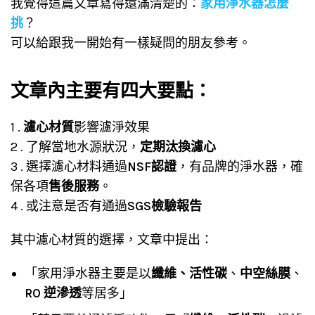
我覺得這篇文章寫得還滿清楚的：
家用淨水器怎麼
挑
？
可以給跟我一開始有一樣疑問的朋友參考。
文章內主要有四大要點：
1 .
濾心材質
影響濾淨效果
2 . 了解當地水源狀況，
定期汰換濾心
3 . 選擇濾心材料通過
NSF認證
，有品牌的淨水器，確
保各項
售後服務
。
4 . 或注意是否有通過
SGS檢驗報告
其中濾心材質的選擇，文章中提出：
「家用淨水器主要是以
纖維、活性碳
、
中空絲膜
、
RO 逆滲透
等居多」