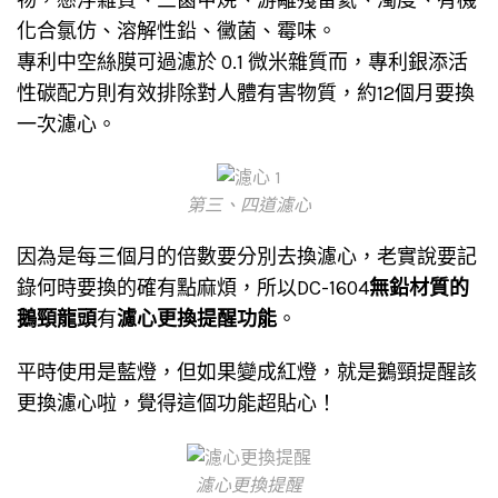
化合氯仿、溶解性鉛、黴菌、霉味。
專利中空絲膜可過濾於 0.1 微米雜質而，專利銀添活
性碳配方則有效排除對人體有害物質，約12個月要換
一次濾心。
第三、四道濾心
因為是每三個月的倍數要分別去換濾心，老實說要記
錄何時要換的確有點麻煩，所以DC-1604
無鉛材質的
鵝頸龍頭
有
濾心更換提醒功能
。
平時使用是藍燈，但如果變成紅燈，就是鵝頸提醒該
更換濾心啦，覺得這個功能超貼心！
濾心更換提醒