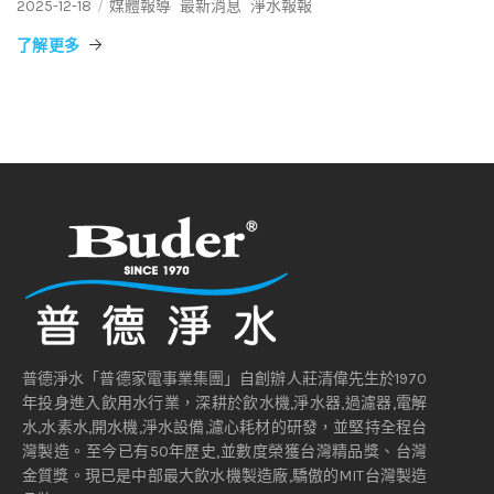
2025-12-18
媒體報導
最新消息
淨水報報
了解更多
普德淨水「普德家電事業集團」自創辦人莊清偉先生於1970
年投身進入飲用水行業，深耕於飲水機,淨水器,過濾器,電解
水,水素水,開水機,淨水設備,濾心耗材的研發，並堅持全程台
灣製造。至今已有50年歷史,並數度榮獲台灣精品獎、台灣
金質獎。現已是中部最大飲水機製造廠,驕傲的MIT台灣製造