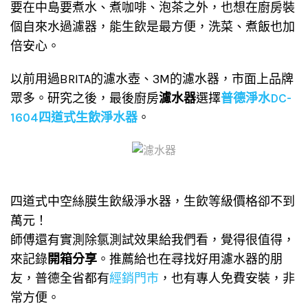
要在中島要煮水、煮咖啡、泡茶之外，也想在廚房裝
個自來水過濾器，能生飲是最方便，洗菜、煮飯也加
倍安心。
以前用過BRITA的濾水壺、3M的濾水器，市面上品牌
眾多。研究之後，最後廚房
濾水器
選擇
普德淨水DC-
1604四道式生飲淨水器
。
四道式中空絲膜生飲級淨水器，生飲等級價格卻不到
萬元！
師傅還有實測除氯測試效果給我們看，覺得很值得，
來記錄
開箱分享
。推薦給也在尋找好用濾水器的朋
友，普德全省都有
經銷門市
，也有專人免費安裝，非
常方便。