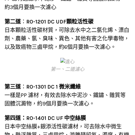
約3個月要換一次濾心
第二道
：
RO-1201 DC UDF顆粒活性碳
日本顆粒活性碳材質，可除去水中之二氯化烯、漂白
劑、農藥、氯、臭味、異色、其他有害之化學毒物，
以及致癌物三鹵甲烷，約6個月要換一次濾心。
第一、二道濾心
第三道
：
RO-1301 DC 1 微米纖維
一樣是PP 濾材，有效去除水中泥沙、鐵鏽、雜質等
固體沉澱物，約9個月要換一次濾心。
第四道：RO-1401 DC UF 中空絲膜
日本中空絲膜+銀添活性碳濾材，可去除水中微生
物，懸浮雜質、三鹵甲烷、游離殘留氦、濁度、有機