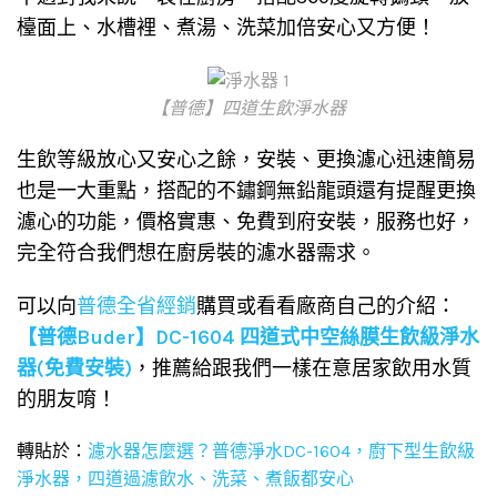
檯面上、水槽裡、煮湯、洗菜加倍安心又方便！
【普德】四道生飲淨水器
生飲等級放心又安心之餘，安裝、更換濾心迅速簡易
也是一大重點，搭配的不鏽鋼無鉛龍頭還有提醒更換
濾心的功能，價格實惠、免費到府安裝，服務也好，
完全符合我們想在廚房裝的濾水器需求。
可以向
普德全省經銷
購買或看看廠商自己的介紹：
【普德Buder】DC-1604 四道式中空絲膜生飲級淨水
器(免費安裝)
，推薦給跟我們一樣在意居家飲用水質
的朋友唷！
轉貼於：
濾水器怎麼選？普德淨水DC-1604，廚下型生飲級
淨水器，四道過濾飲水、洗菜、煮飯都安心