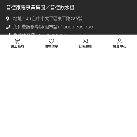
普德家電事業集團／普德飲水機
地址：411 台中市太平區東平路769號
免付費服務專線(限市話)：0800-789-788
手機請撥打：04-22706789
信箱：sales@buderwater.com
線上商城
購物清單
比較機型
會員中心
傳真：+886-4-2277-2222
服務時間
週一至週五 8:00 - 17:30（正常上班日由專人接聽）
其他時間請於網站上方【聯絡普德】頁面填寫聯繫表單，客服專員
將盡快與您聯繫！
普德家電股份有限公司、意達吉淨化科技有限公司、赫睿生醫股份
有限公司 Copyright © 2021-2022 Designed By
Staruphackers
Lab
.