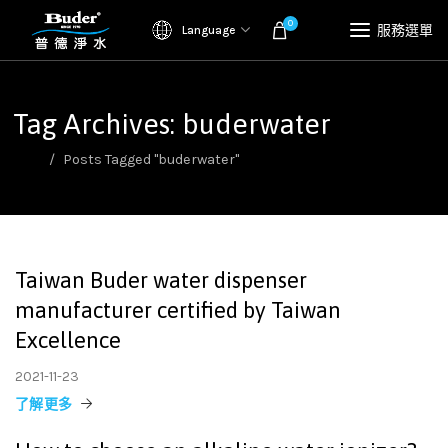
0
服務選單
Language
Tag Archives: buderwater
首頁
Posts Tagged "buderwater"
Taiwan Buder water dispenser
manufacturer certified by Taiwan
Excellence
2021-11-23
了解更多