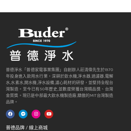
普德淨水「普德家電事業集團」自創辦人莊清偉先生於1970
年投身進入飲用水行業，深耕於飲水機,淨水器,過濾器,電解
水,水素水,開水機,淨水設備,濾心耗材的研發，並堅持全程台
灣製造。至今已有50年歷史,並數度榮獲台灣精品獎、台灣
金質獎。現已是中部最大飲水機製造廠,驕傲的MIT台灣製造
品牌。
普德品牌 / 線上商城