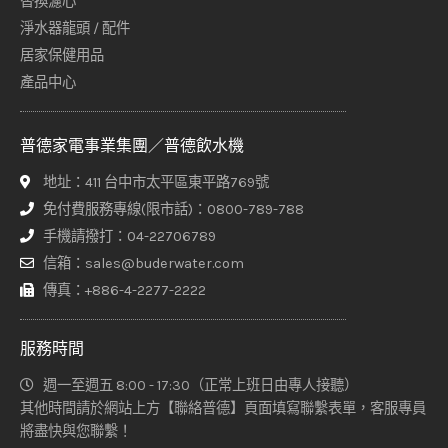
替換濾心
淨水器龍頭 / 配件
居家保健用品
產品中心
普德家電事業集團／普德飲水機
地址：411 台中市太平區東平路769號
免付費服務專線(限市話)：0800-789-788
手機請撥打：04-22706789
信箱：sales@buderwater.com
傳真：+886-4-2277-2222
服務時間
週一至週五 8:00 - 17:30（正常上班日由專人接聽）
其他時間請於網站上方【聯絡普德】頁面填寫聯繫表單，客服專員
將盡快與您聯繫！