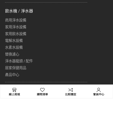
飲水機 / 淨水器
商用淨水設備
家用淨水設備
家用飲水設備
電解水設備
水素水設備
替換濾心
淨水器龍頭 / 配件
居家保健用品
產品中心
普德家電事業集團／普德飲水機
線上商城
購物清單
比較機型
會員中心
地址：411 台中市太平區東平路769號
免付費服務專線(限市話)：0800-789-788