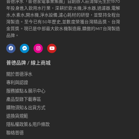
普德淨水「普德家電事業集團」自創辦人莊清偉先生於1970
年投身進入飲用水行業，深耕於飲水機,淨水器,過濾器,電解
水,水素水,開水機,淨水設備,濾心耗材的研發，並堅持全程台
灣製造。至今已有50年歷史,並數度榮獲台灣精品獎、台灣
金質獎。現已是中部最大飲水機製造廠,驕傲的MIT台灣製造
品牌。
普德品牌 / 線上商城
關於普德淨水
專利與認證
服務據點＆展示中心
產品型錄下載專區
購物須知＆出貨方式
退換貨規範
隱私權政策＆用戶條款
聯絡普德