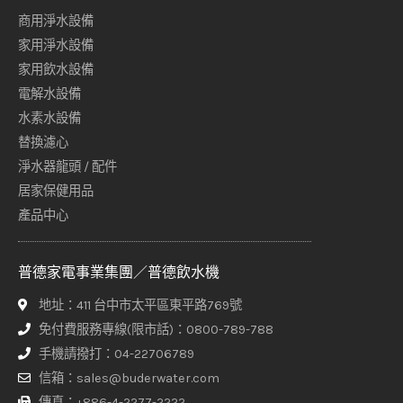
商用淨水設備
家用淨水設備
家用飲水設備
電解水設備
水素水設備
替換濾心
淨水器龍頭 / 配件
居家保健用品
產品中心
普德家電事業集團／普德飲水機
地址：411 台中市太平區東平路769號
免付費服務專線(限市話)：0800-789-788
手機請撥打：04-22706789
信箱：sales@buderwater.com
傳真：+886-4-2277-2222