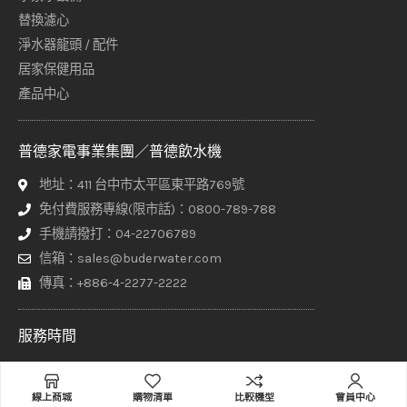
替換濾心
淨水器龍頭 / 配件
居家保健用品
產品中心
普德家電事業集團／普德飲水機
地址：411 台中市太平區東平路769號
免付費服務專線(限市話)：0800-789-788
手機請撥打：04-22706789
信箱：sales@buderwater.com
傳真：+886-4-2277-2222
服務時間
週一至週五 8:00 - 17:30（正常上班日由專人接聽）
其他時間請於網站上方【聯絡普德】頁面填寫聯繫表單，客服專員
線上商城
購物清單
比較機型
會員中心