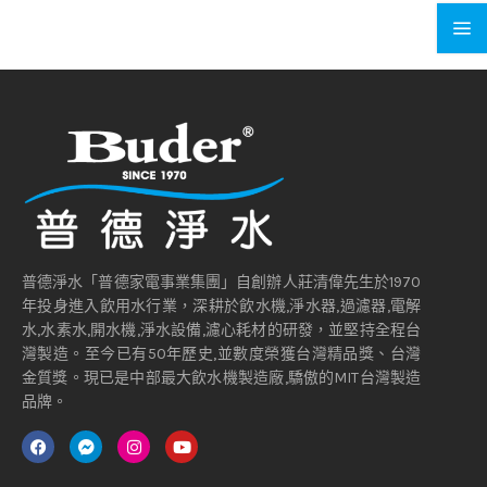
普德淨水「普德家電事業集團」自創辦人莊清偉先生於1970
年投身進入飲用水行業，深耕於飲水機,淨水器,過濾器,電解
水,水素水,開水機,淨水設備,濾心耗材的研發，並堅持全程台
灣製造。至今已有50年歷史,並數度榮獲台灣精品獎、台灣
金質獎。現已是中部最大飲水機製造廠,驕傲的MIT台灣製造
品牌。