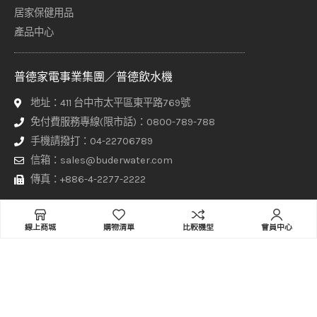
居家保健用品
產品中心
普德家電事業集團／普德飲水機
地址：411 台中市太平區東平路769號
免付費服務專線(限市話)：0800-789-788
手機請撥打：04-22706789
信箱：sales@buderwater.com
傳真：+886-4-2277-2222
服務時間
線上商城
購物清單
比較機型
會員中心
週一至週五 8:00 - 17:30（正常上班日由專人接聽）
其他時間請於網站上方【聯絡普德】頁面填寫聯繫表單，客服專員
將盡快與您聯繫！