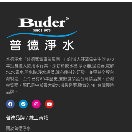
普德淨水「普德家電事業集團」自創辦人莊清偉先生於1970
年投身進入飲用水行業，深耕於飲水機,淨水器,過濾器,電解
水,水素水,開水機,淨水設備,濾心耗材的研發，並堅持全程台
灣製造。至今已有50年歷史,並數度榮獲台灣精品獎、台灣
金質獎。現已是中部最大飲水機製造廠,驕傲的MIT台灣製造
品牌。
普德品牌 / 線上商城
關於普德淨水