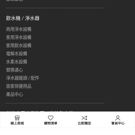
飲水機 / 淨水器
商用淨水設備
家用淨水設備
家用飲水設備
電解水設備
水素水設備
替換濾心
淨水器龍頭 / 配件
居家保健用品
產品中心
普德家電事業集團／普德飲水機
線上商城
購物清單
比較機型
會員中心
地址：411 台中市太平區東平路769號
免付費服務專線(限市話)：0800-789-788