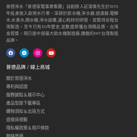
普德淨水「普德家電事業集團」自創辦人莊清偉先生於1970
年投身進入飲用水行業，深耕於飲水機,淨水器,過濾器,電解
水,水素水,開水機,淨水設備,濾心耗材的研發，並堅持全程台
灣製造。至今已有50年歷史,並數度榮獲台灣精品獎、台灣
金質獎。現已是中部最大飲水機製造廠,驕傲的MIT台灣製造
品牌。
普德品牌 / 線上商城
關於普德淨水
專利與認證
服務據點＆展示中心
產品型錄下載專區
購物須知＆出貨方式
退換貨規範
隱私權政策＆用戶條款
聯絡普德