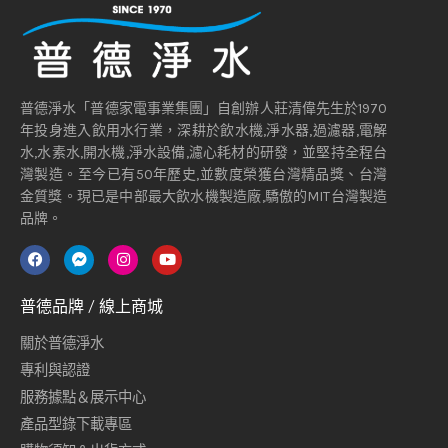
普德淨水「普德家電事業集團」自創辦人莊清偉先生於1970
年投身進入飲用水行業，深耕於飲水機,淨水器,過濾器,電解
水,水素水,開水機,淨水設備,濾心耗材的研發，並堅持全程台
灣製造。至今已有50年歷史,並數度榮獲台灣精品獎、台灣
金質獎。現已是中部最大飲水機製造廠,驕傲的MIT台灣製造
品牌。
普德品牌 / 線上商城
關於普德淨水
專利與認證
服務據點＆展示中心
產品型錄下載專區