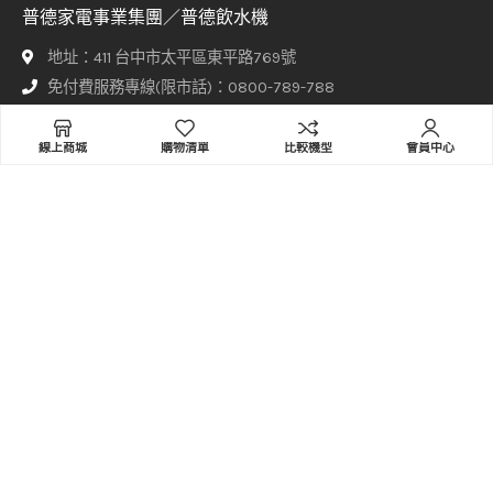
普德家電事業集團／普德飲水機
地址：411 台中市太平區東平路769號
免付費服務專線(限市話)：0800-789-788
手機請撥打：04-22706789
信箱：sales@buderwater.com
線上商城
購物清單
比較機型
會員中心
傳真：+886-4-2277-2222
服務時間
週一至週五 8:00 - 17:30（正常上班日由專人接聽）
其他時間請於網站上方【聯絡普德】頁面填寫聯繫表單，客服專員
將盡快與您聯繫！
普德家電股份有限公司、意達吉淨化科技有限公司、赫睿生醫股份
有限公司 Copyright © 2021-2022 Designed By
Staruphackers
Lab
.