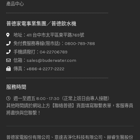
產品中心
普德家電事業集團／普德飲水機
地址：411 台中市太平區東平路769號
免付費服務專線(限市話)：0800-789-788
手機請撥打：04-22706789
信箱：sales@buderwater.com
傳真：+886-4-2277-2222
服務時間
週一至週五 8:00 - 17:30（正常上班日由專人接聽）
其他時間請於網站上方【聯絡普德】頁面填寫聯繫表單，客服專員
將盡快與您聯繫！
普德家電股份有限公司、意達吉淨化科技有限公司、赫睿生醫股份