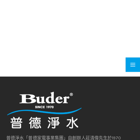
普德淨水「普德家電事業集團」自創辦人莊清偉先生於1970