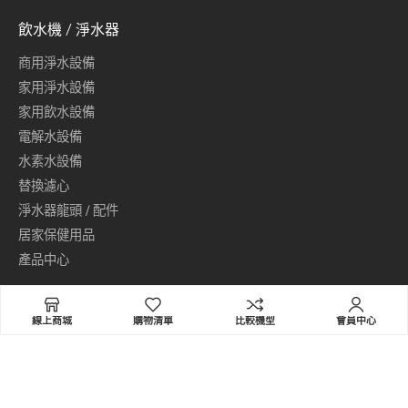
飲水機 / 淨水器
商用淨水設備
家用淨水設備
家用飲水設備
電解水設備
水素水設備
替換濾心
淨水器龍頭 / 配件
居家保健用品
產品中心
普德家電事業集團／普德飲水機
線上商城
購物清單
比較機型
會員中心
地址：411 台中市太平區東平路769號
免付費服務專線(限市話)：0800-789-788
手機請撥打：04-22706789