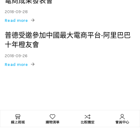
電商成果發表會
2018-09-28
Read more
普德受邀參加中國最大電商平台-阿里巴巴
十年橙友會
2018-09-26
Read more
貫徹職人精神-普德家電打造精緻淨水品牌
2018-09-25
Read more
普德淨水-2018泰國臺灣形象展「台灣精品
館」- Sunny Suwanmethanont
線上商城
購物清單
比較機型
會員中心
2018-08-30