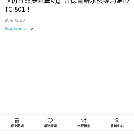
『仿冒品提醒聲明』普德電解水機專用濾心
TC-801！
2018-12-29
Read more
2018台灣精品在印度班加羅爾
2018-10-05
Read more
普徳淨水關係企業-赫睿生醫於中國上海瑞
金醫院取得「看的見牙菌斑認證」
2018-10-01
Read more
2018 普德淨水受邀參加新北市經濟發展局
電商成果發表會
線上商城
購物清單
比較機型
會員中心