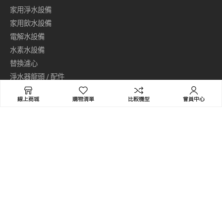
家用淨水設備
家用飲水設備
電解水設備
水素水設備
替換濾心
淨水器龍頭 / 配件
居家保健用品
線上商城
購物清單
比較機型
會員中心
產品中心
普德家電事業集團／普德飲水機
地址：411 台中市太平區東平路769號
免付費服務專線(限市話)：0800-789-788
手機請撥打：04-22706789
信箱：sales@buderwater.com
傳真：+886-4-2277-2222