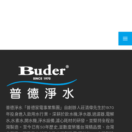
普德淨水「普德家電事業集團」自創辦人莊清偉先生於1970
年投身進入飲用水行業，深耕於飲水機,淨水器,過濾器,電解
水,水素水,開水機,淨水設備,濾心耗材的研發，並堅持全程台
灣製造。至今已有50年歷史,並數度榮獲台灣精品獎、台灣