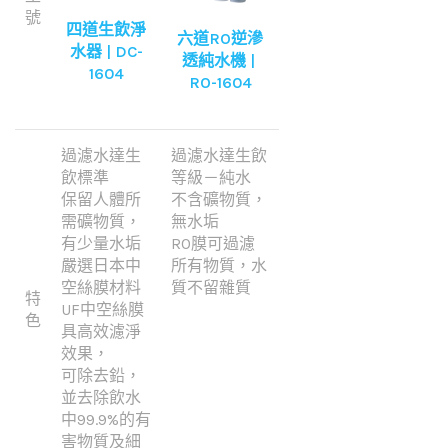
號
四道生飲淨
六道RO逆滲
水器 | DC-
透純水機 |
1604
RO-1604
過濾水達生
過濾水達生飲
飲標準
等級－純水
保留人體所
不含礦物質，
需礦物質，
無水垢
有少量水垢
RO膜可過濾
嚴選日本中
所有物質，水
空絲膜材料
質不留雜質
特
UF中空絲膜
色
具高效濾淨
效果，
可除去鉛，
並去除飲水
中99.9%的有
害物質及細