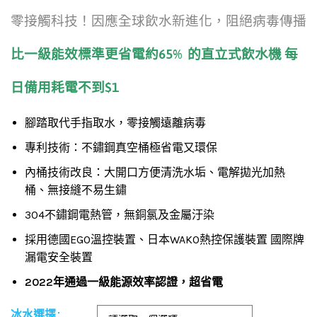
零接觸科技！因應全球飲水新進化，阻絕病毒傳播
比一級能效標準更省電約65% 的直立式飲水機 每
日備用耗電不到$1
腳踏取代手指取水，零接觸遠離病毒
專利技術：不鏽鋼真空桶極省電又環保
內桶技術改良：大開口方便清洗水垢、電解拋光加熱
桶、無接縫不易生鏽
304不鏽鋼電熱管，無銅氯及金屬汙染
採用德國EGO溫控裝置、日本WAKO熱控保護裝置 國際牌
漏電安全裝置
2022年通過一級能源效率認證，超省電
冰水選擇