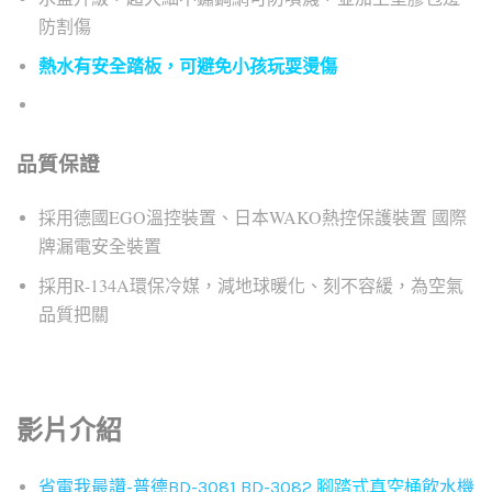
防割傷
熱水有安全踏板，可避免小孩玩耍燙傷
品質保證
採用德國EGO溫控裝置、日本WAKO熱控保護裝置 國際
牌漏電安全裝置
採用R-134A環保冷媒，減地球暖化、刻不容緩，為空氣
品質把關
影片介紹
省電我最讚-普德BD-3081 BD-3082
腳踏式真空桶
飲水機