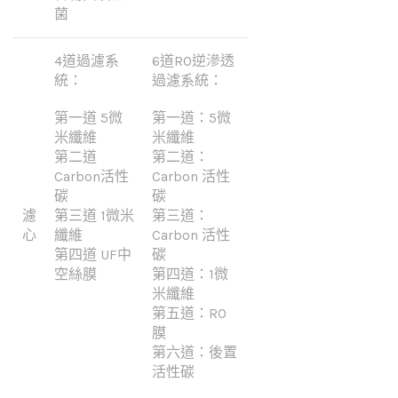
菌
4道過濾系
6道RO逆滲透
統：
過濾系統：
第一道 5微
第一道：5微
米纖維
米纖維
第二道
第二道：
Carbon活性
Carbon 活性
碳
碳
濾
第三道 1微米
第三道：
心
纖維
Carbon 活性
第四道 UF中
碳
空絲膜
第四道：1微
米纖維
第五道：RO
膜
第六道：後置
活性碳