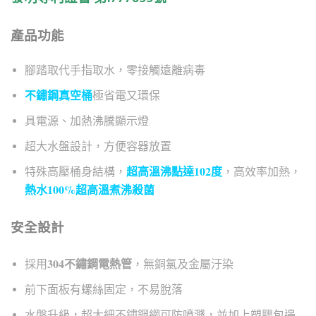
產品功能
腳踏取代手指取水，零接觸遠離病毒
不鏽鋼真空桶
極省電又環保
具電源、加熱沸騰顯示燈
超大水盤設計，方便容器放置
超高溫沸點達102度
特殊高壓桶身結構，
，高效率加熱，
熱水100%超高溫煮沸殺菌
安全設計
304不鏽鋼電熱管
採用
，無銅氯及金屬汙染
前下面板有螺絲固定，不易脫落
水盤升級，超大細不鏽鋼網可防噴濺，並加上塑膠包邊