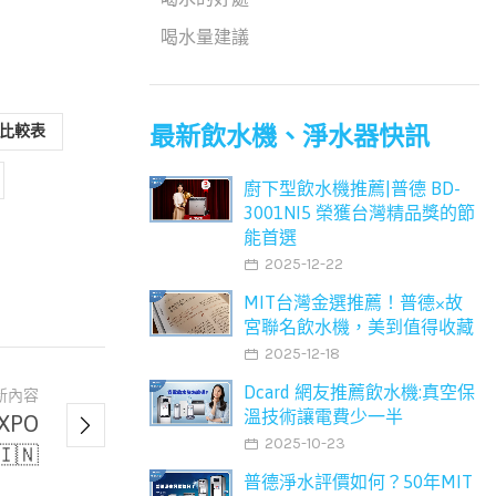
喝水量建議
最新飲水機、淨水器快訊
比較表
廚下型飲水機推薦|普德 BD-
3001NI5 榮獲台灣精品獎的節
能首選
2025-12-22
MIT台灣金選推薦！普德×故
宮聯名飲水機，美到值得收藏
2025-12-18
Dcard 網友推薦飲水機:真空保
新內容
溫技術讓電費少一半
EXPO
2025-10-23
🇮🇳
普德淨水評價如何？50年MIT