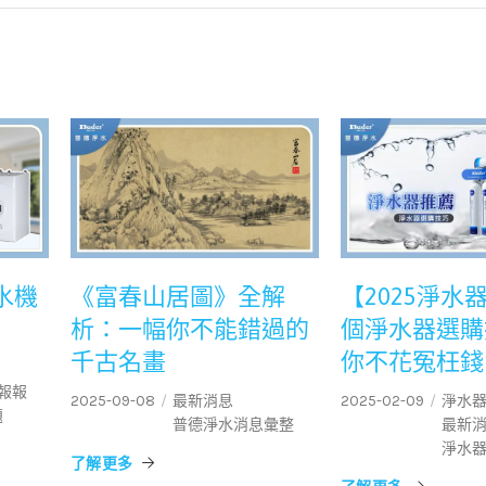
飲水機
《富春山居圖》全解
【2025淨水
析：一幅你不能錯過的
個淨水器選購
千古名畫
你不花冤枉錢
報報
2025-09-08
最新消息
2025-02-09
淨水
題
普德淨水消息彙整
最新
淨水
了解更多