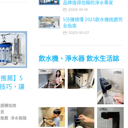
品牌值得信賴的淨水專家
2025-10-14
5分鐘搞懂 2025飲水機挑選完
全指南
2025-10-07
飲水機、淨水器 飲水生活誌
器推薦】5
破解千滾水迷思：反覆
省電還
技巧，讓
煮沸的水真的會致癌
熱式飲
嗎？
2024-12-02
器選購指南
2024-12-09
普德淨水消息彙整
消息
最新消息
淨水報報
器推薦
淨水報報
了解更多
了解更多