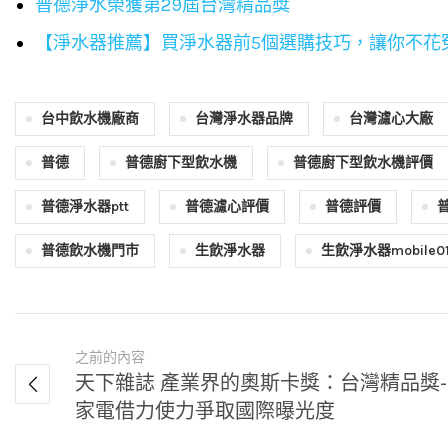
普德淨水榮獲第29屆台灣精品獎
【淨水器推薦】買淨水器前5個選購技巧，讓你不花
台中飲水機廠商
台灣淨水器品牌
台灣濾心大廠
普德
普德廚下型飲水機
普德廚下型飲水機評價
普德淨水器ptt
普德濾心評價
普德評價
普德飲水機門市
生飲淨水器
生飲淨水器mobile0
之前的內容
天下雜誌 產業界的奧斯卡獎：台灣精品獎
家電借力使力爭取國際曝光度