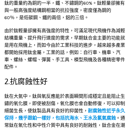
鈦的重量約為銅的一半，鐵、不鏽鋼的60%。鈦輕量卻擁有
與一般高強度結構鋼相當的抗拉強度，密度僅為鋼的
60％，是低碳鋼、鐵的兩倍，鋁的三倍。
由於鈦輕量卻擁有高強度的特性，可滿足現代飛機作為減輕
結構重量、提升飛行速度的需求，早期鈦合金主要的功能就
是用在飛機上，而如今由於工業科技的進步，越來越多產業
都開始採用鈦金屬，工業的話，例如：自行車、機車、汽
車、螺絲、螺帽、彈簧、手工具、模型飛機及各種精密零件
配件。
2.抗腐蝕性好
鈦在大氣中，鈦與氧反應能於表面瞬間形成穩定且能阻止生
鏽的氧化膜，即使被刮傷，氧化膜也會自動修復，可以抑制
細菌生長，使鈦製品具有良好的抑菌性，
耐腐蝕性近乎永久
保持，幾乎跟鉑一樣好，包括抗海水、王水及氯氣腐蝕
。通
常鈦在氧化性和中性介質中具有良好的耐蝕性，鈦合金在潮