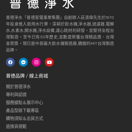
普德淨水「普德家電事業集團」自創辦人莊清偉先生於1970
年投身進入飲用水行業，深耕於飲水機,淨水器,過濾器,電解
水,水素水,開水機,淨水設備,濾心耗材的研發，並堅持全程台
灣製造。至今已有50年歷史,並數度榮獲台灣精品獎、台灣
金質獎。現已是中部最大飲水機製造廠,驕傲的MIT台灣製造
品牌。
普德品牌 / 線上商城
關於普德淨水
專利與認證
服務據點＆展示中心
產品型錄下載專區
購物須知＆出貨方式
退換貨規範