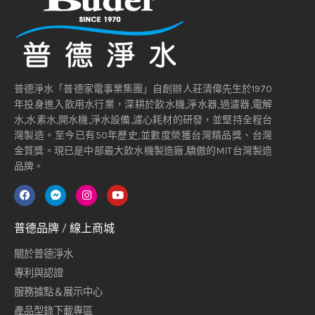
普德淨水「普德家電事業集團」自創辦人莊清偉先生於1970
年投身進入飲用水行業，深耕於飲水機,淨水器,過濾器,電解
水,水素水,開水機,淨水設備,濾心耗材的研發，並堅持全程台
灣製造。至今已有50年歷史,並數度榮獲台灣精品獎、台灣
金質獎。現已是中部最大飲水機製造廠,驕傲的MIT台灣製造
品牌。
普德品牌 / 線上商城
關於普德淨水
專利與認證
服務據點＆展示中心
產品型錄下載專區