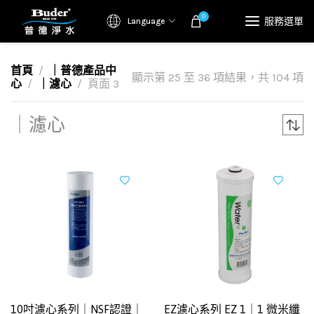
0
服務選單
Language
首頁
｜普德產品中
顯示第 25 至 36 項結果，共 104 項
心
｜濾心
頁面 3
｜濾心
10吋濾心系列｜NSF認證｜
EZ濾心系列 EZ 1｜1 微米纖