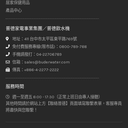
居家保健用品
產品中心
普德家電事業集團／普德飲水機
地址：411 台中市太平區東平路769號
免付費服務專線(限市話)：0800-789-788
手機請撥打：04-22706789
信箱：sales@buderwater.com
傳真：+886-4-2277-2222
服務時間
週一至週五 8:00 - 17:30（正常上班日由專人接聽）
其他時間請於網站上方【聯絡普德】頁面填寫聯繫表單，客服專員
將盡快與您聯繫！