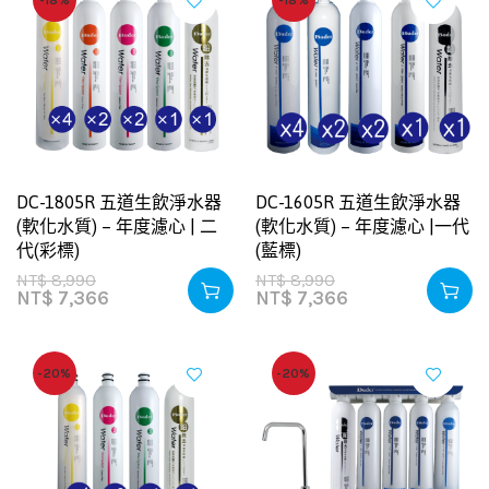
-18%
-18%
DC-1805R 五道生飲淨水器
DC-1605R 五道生飲淨水器
(軟化水質) – 年度濾心 | 二
(軟化水質) – 年度濾心 |一代
代(彩標)
(藍標)
NT$
8,990
NT$
8,990
NT$
7,366
NT$
7,366
-20%
-20%