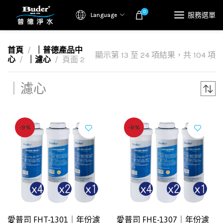
0
服務選單
Language
首頁
｜普德產品中
顯示第 13 至 24 項結果，共 104 項
心
｜濾心
頁面 2
｜濾心
-9%
-9%
愛普司 FHT-1301｜年份濾
愛普司 FHE-1307｜年份濾