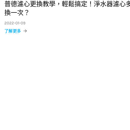
普德濾心更換教學，輕鬆搞定！淨水器濾心
換一次？
2022-01-09
了解更多