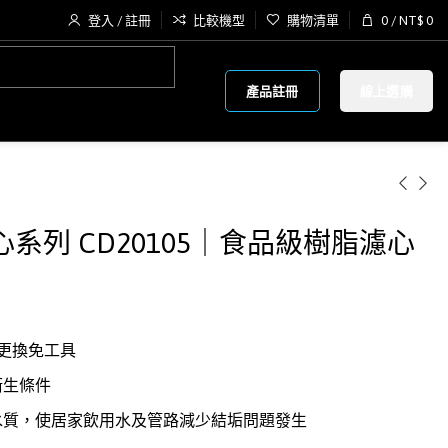
登入 / 註冊
比較機型
購物清單
0
/
NT$
0
產品註冊
線上選購
心系列 CD20105｜食品級樹脂濾心
，更換免工具
衛生條件
水質，使居家飲用水及管路減少結垢問題發生