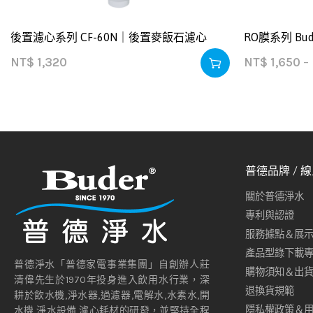
後置濾心系列 CF-60N｜後置麥飯石濾心
RO膜系列 Bud
NT$
1,320
NT$
1,650
–
普德品牌 / 
關於普德淨水
專利與認證
服務據點＆展
產品型錄下載
普德淨水「普德家電事業集團」自創辦人莊
購物須知＆出
清偉先生於1970年投身進入飲用水行業，深
退換貨規範
耕於飲水機,淨水器,過濾器,電解水,水素水,開
隱私權政策＆
水機,淨水設備,濾心耗材的研發，並堅持全程