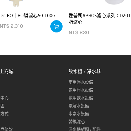
er-RO｜RO膜濾心50-100G
愛普司APROS濾心系列 CD20
脂濾心
NT$
2,310
NT$
830
線上商城
飲水機 / 淨水器
商用淨水設備
家用淨水設備
示中心
家用飲水設備
專區
電解水設備
貨方式
水素水設備
替換濾心
用戶條款
淨水器龍頭 / 配件