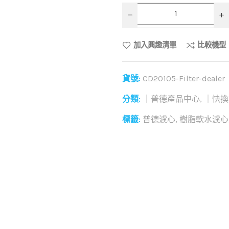
加入興趣清單
比較機型
貨號:
CD20105-Filter-dealer
分類:
｜普德產品中心
,
｜快換
標籤:
普德濾心
,
樹脂軟水濾心
和社群分享這個商品：