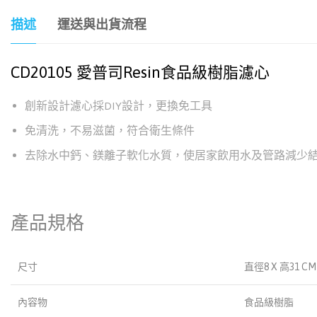
描述
運送與出貨流程
CD20105 愛普司Resin食品級樹脂濾心
創新設計濾心採DIY設計，更換免工具
免清洗，不易滋菌，符合衛生條件
去除水中鈣、鎂離子軟化水質，使居家飲用水及管路減少
產品規格
尺寸
直徑8 X 高31 CM 
內容物
食品級樹脂