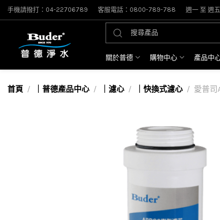
手機請撥打：04-22706789
客服電話：0800-789-788
週一 至 週五: 
關於普德
購物中心
產品中
首頁
｜普德產品中心
｜濾心
｜快換式濾心
愛普司A