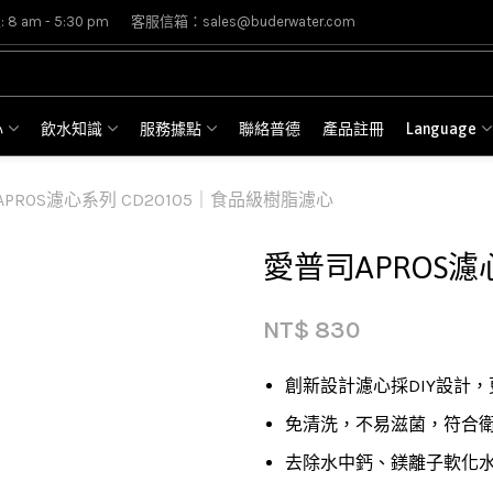
8 am - 5:30 pm
客服信箱：sales@buderwater.com
心
飲水知識
服務據點
聯絡普德
產品註冊
Language
PROS濾心系列 CD20105｜食品級樹脂濾心
愛普司APROS濾
NT$
830
創新設計濾心採DIY設計
免清洗，不易滋菌，符合
去除水中鈣、鎂離子軟化