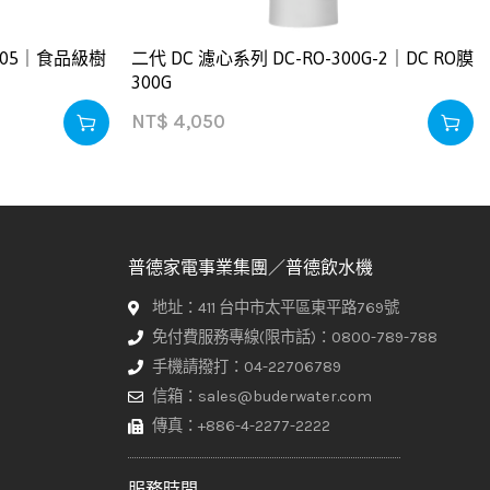
105｜食品級樹
二代 DC 濾心系列 DC-RO-300G-2｜DC RO膜
300G
NT$
4,050
普德家電事業集團／普德飲水機
地址：411 台中市太平區東平路769號
免付費服務專線(限市話)：0800-789-788
手機請撥打：04-22706789
信箱：sales@buderwater.com
傳真：+886-4-2277-2222
服務時間