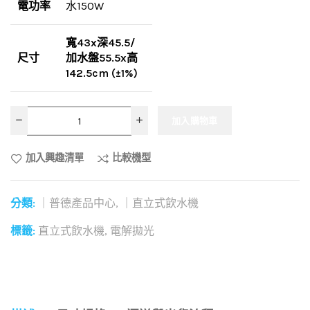
電功率
水150W
寬43x深45.5/
尺寸
加水盤55.5x高
142.
5cm (±1%)
加入購物車
加入興趣清單
比較機型
分類:
｜普德產品中心
,
｜直立式飲水機
標籤:
直立式飲水機
,
電解拋光
和社群分享這個商品：