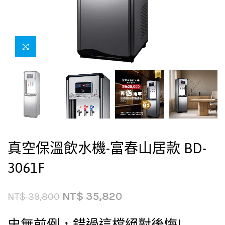
真空保溫飲水機-富春山居款 BD-
3061F
NT$
35,820
NT$
39,800
史無前例，錯過這檔絕對後悔!