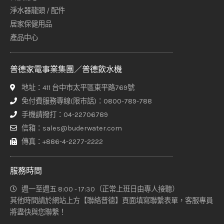
淨水器龍頭 / 配件
居家保健用品
產品中心
普德家電事業集團／普德飲水機
地址：411 台中市太平區東平路769號
免付費服務專線(限市話)：0800-789-788
手機請撥打：04-22706789
信箱：sales@buderwater.com
傳真：+886-4-2277-2222
服務時間
週一至週五 8:00 - 17:30（正常上班日由專人接聽）
其他時間請於網站上方【聯絡普德】頁面填寫聯繫表單，客服專員
將盡快與您聯繫！