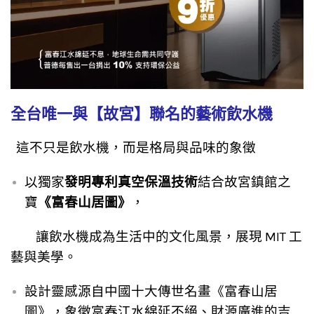
全台唯一與【故宮】聯名的藝術飲水機
這不只是飲水機，而是格局與品味的象徵
以獨家
發明專利真空保溫技術
結合故宮鎮館之
寶
《富春山居圖》
，
讓飲水機成為生活中的文化風景，展現 MIT 工
藝與美學。
設計靈感源自
中國十大傳世名畫
《富春山居
圖》，
象徵富春江水綿延不絕、財源廣進的吉