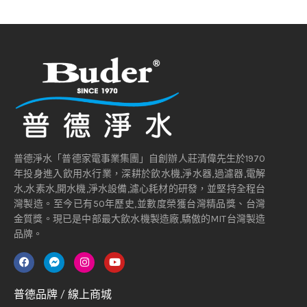
普德淨水「普德家電事業集團」自創辦人莊清偉先生於1970
年投身進入飲用水行業，深耕於飲水機,淨水器,過濾器,電解
水,水素水,開水機,淨水設備,濾心耗材的研發，並堅持全程台
灣製造。至今已有50年歷史,並數度榮獲台灣精品獎、台灣
金質獎。現已是中部最大飲水機製造廠,驕傲的MIT台灣製造
品牌。
普德品牌 / 線上商城