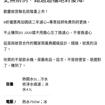
歡慶故宮聯名款隆重上市！
9折優惠再加碼送二年濾心+專業技師免費到府更換，
不止賺到20 ,000還不用擔心忘了換濾心、不會換濾心
這是與故宮合作的獨家限量典藏級設計，錯過，就真的沒
了。
你買的不是飲水機，是藝術品。這次，不是撿便宜，是選對
了，賺到了。
熱開水5L ; 冷水
容量
依淨水過濾；冰
水4.1L
電壓 /
熱水750W；冰