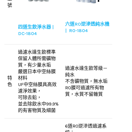
號
六道RO逆滲透純水機
四道生飲淨水器 |
| RO-1804
DC-1804
過濾水達生飲標準
保留人體所需礦物
質，有少量水垢
過濾水達生飲等級－
嚴選日本中空絲膜
純水
特
材料
不含礦物質，無水垢
色
UF中空絲膜具高效
RO膜可過濾所有物
濾淨效果，
質，水質不留雜質
可除去鉛，
並去除飲水中99.9%
的有害物質及細菌
6道RO逆滲透過濾系