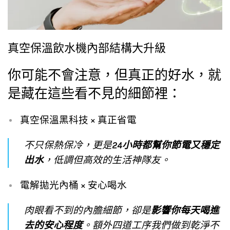
真空保溫飲水機內部結構大升級
你可能不會注意，但真正的好水，就
是藏在這些看不見的細節裡：
真空保溫黑科技 × 真正省電
不只保熱保冷，更是
24小時都幫你節電又穩定
出水
，低調但高效的生活神隊友。
電解拋光內桶 × 安心喝水
肉眼看不到的內膽細節，卻是
影響你每天喝進
去的安心程度
。額外四道工序我們做到乾淨不