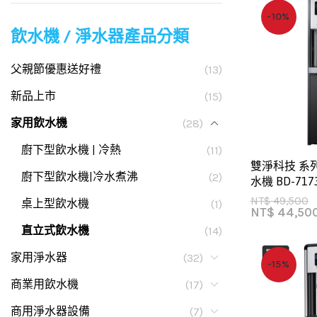
-10%
飲水機 / 淨水器產品分類
父親節優惠送好禮
(13)
新品上市
(15)
家用飲水機
(28)
廚下型飲水機 | 冷熱
(11)
雙淨科技 系
廚下型飲水機|冷水煮沸
(2)
水機 BD-717
NT$
49,500
桌上型飲水機
(1)
NT$
44,50
直立式飲水機
(14)
家用淨水器
(32)
-15%
商業用飲水機
(17)
商用淨水器設備
(7)