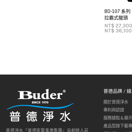
BD-107 
拉霸式龍頭
NT$
27,30
NT$
36,100
普德品牌 / 
關於普德淨水
專利與認證
服務據點＆展
產品型錄下載
普德淨水「普德家電事業集團」自創辦人莊