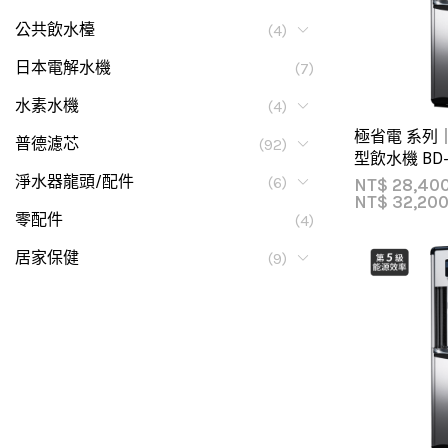
公共飲水檯
(4)
日本電解水機
(7)
水素水機
(4)
極省電 系列
普德濾芯
(92)
型飲水機 BD-3
淨水器龍頭/配件
(6)
NT$
28,40
NT$
32,20
零配件
(4)
居家保健
(9)