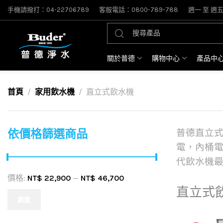
手機請撥打：04-22706789
客服電話：0800-789-788
週一 至 週五: 
關於普德
購物中心
產品中
首頁
家用飲水機
直立式飲水機
依價格篩選商品
普德直立式
電，內桶
代飲水機
價格:
NT$ 22,900
—
NT$ 46,700
直立式
篩選