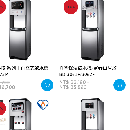
0%
-10%
科技 系列｜直立式飲水機
真空保溫飲水機-富春山居款
173P
BD-3061F/3062F
NT$
33,120
–
1,700
6,700
NT$
35,820
3%