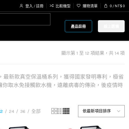
登入 / 註冊
比較機型
購物清單
0
/
NT$
0
產品註冊
線上選購
顯示第 1 至 12 項結果，共 14 項
，最新款真空保溫桶系列，獲得國家發明專利，極省
讓你取水免接觸飲水機，遠離病毒的傳染，後疫情時
12
24
36
全部