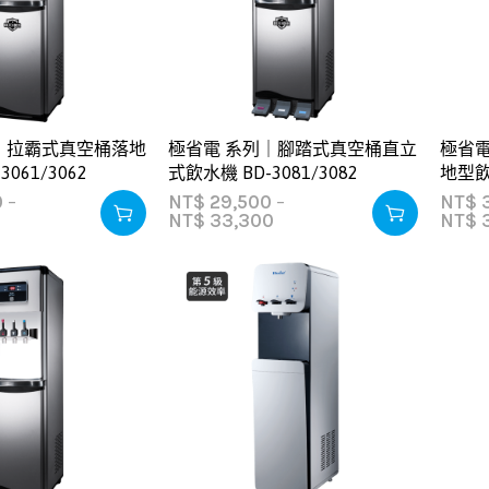
｜拉霸式真空桶落地
極省電 系列｜腳踏式真空桶直立
極省
061/3062
式飲水機 BD-3081/3082
地型飲水
0
–
NT$
29,500
–
NT$
3
0
NT$
33,300
NT$
3