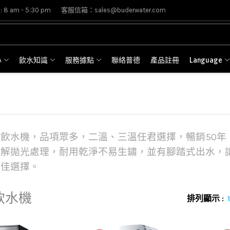
8 am - 5:30 pm
客服信箱：sales@buderwater.com
心
飲水知識
服務據點
聯絡普德
產品註冊
Language
飲水機，品項眾多，二溫、三溫任君選擇，暢銷50年
電解拋光處理，耐用乾淨不易生鏽，並有腳踏式出水，
最佳選擇。
飲水機
排列顯示