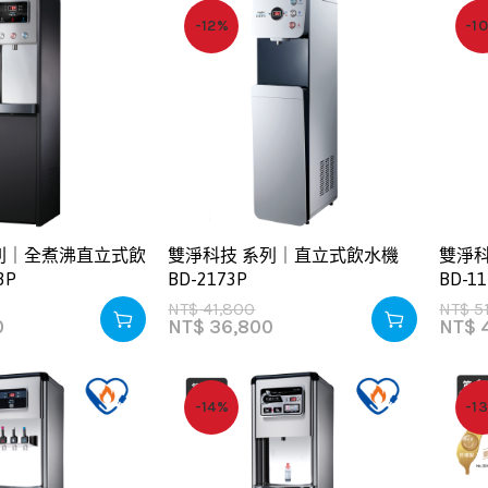
-12%
-1
列｜全煮沸直立式飲
雙淨科技 系列｜直立式飲水機
雙淨
3P
BD-2173P
BD-1
NT$
41,800
NT$
5
0
NT$
36,800
NT$
4
-14%
-1