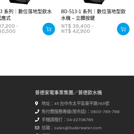
503 系列｜數位落地型飲水
BD-513-1 系列｜數位落地型飲
 感應式
水機 – 立體按鍵
7,200
–
NT$
39,400
–
0,500
NT$
42,900
普德家電事業集團／普德飲水機
地址：411 台中市太平區東平路769號
免付費服務專線(限市話)：0800-789-788
手機請撥打：04-22706789
信箱：sales@buderwater.com