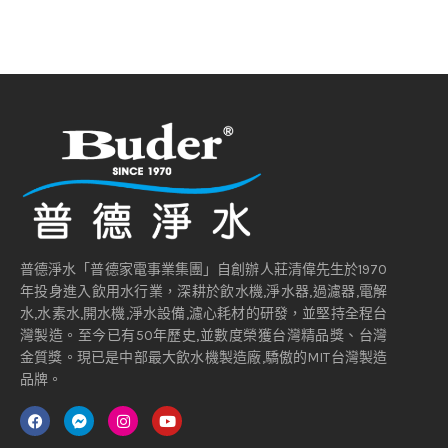
普德淨水「普德家電事業集團」自創辦人莊清偉先生於1970
年投身進入飲用水行業，深耕於飲水機,淨水器,過濾器,電解
水,水素水,開水機,淨水設備,濾心耗材的研發，並堅持全程台
灣製造。至今已有50年歷史,並數度榮獲台灣精品獎、台灣
金質獎。現已是中部最大飲水機製造廠,驕傲的MIT台灣製造
品牌。