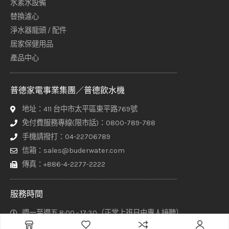
水素水設備
替換濾心
淨水器龍頭 / 配件
居家保健用品
產品中心
普德家電事業集團／普德飲水機
地址：411 台中市太平區東平路769號
免付費服務專線(限市話)：0800-789-788
手機請撥打：04-22706789
信箱：sales@buderwater.com
傳真：+886-4-2277-2222
服務時間
週一至週五 8:00 - 17:30（正常上班日由專人接聽）
其他時間請於網站上方【聯絡普德】頁面填寫聯繫表單，客服專員