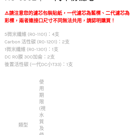
⚠️請注意您的濾芯包裝貼紙，一代濾芯為藍標、二代濾芯為
彩標，兩者連接口尺寸不同無法共用，請認明購買！
5微米纖維 (RO-1101)：4支
Carbon 活性碳 (RO-1201)：2支
1微米纖維 (RO-1301)：1支
DC RO膜 300加侖：2支
後置活性碳 (一代DC小T33)：1支
使
用
期
限
(視
水
質
類型
及
使