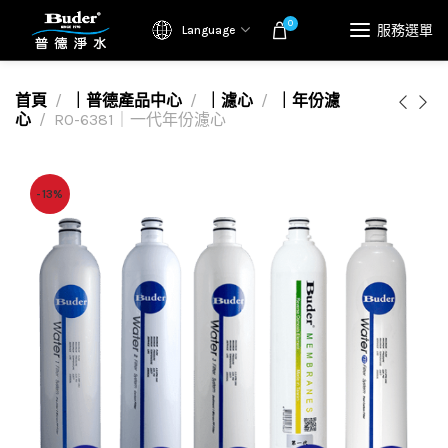
0
服務選單
Language
首頁
｜普德產品中心
｜濾心
｜年份濾
心
RO-6381｜一代年份濾心
-13%