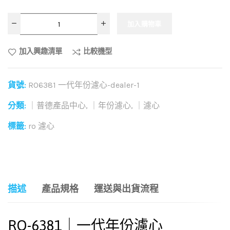
加入購物車
加入興趣清單
比較機型
貨號:
RO6381 一代年份濾心-dealer-1
分類:
｜普德產品中心
,
｜年份濾心
,
｜濾心
標籤:
ro 濾心
和社群分享這個商品：
描述
產品規格
運送與出貨流程
RO-6381｜一代年份濾心