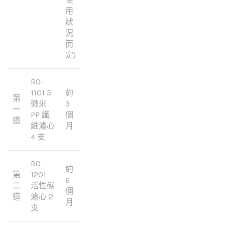
用
狀
況
而
定)
RO-
1101 5
約
第
微米
3
一
PP 纖
個
道
維濾心
月
4 支
RO-
約
第
1201
6
二
活性碳
個
道
濾心 2
月
支