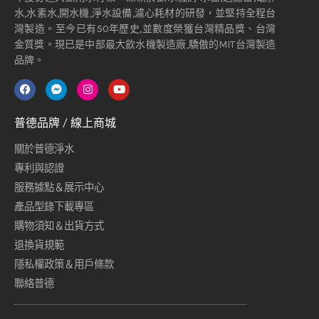
水,水素水,開水機,淨水設備,濾心耗材的研發，並堅持全程台
灣製造。至今已有50年歷史,並數度榮獲台灣精品獎、台灣
金質獎。現已是中部最大飲水機製造廠,驕傲的MIT台灣製造
品牌。
普德品牌 / 線上商城
關於普德淨水
專利與認證
服務據點＆展示中心
產品型錄下載專區
購物須知＆出貨方式
退換貨規範
隱私權政策＆用戶條款
聯絡普德