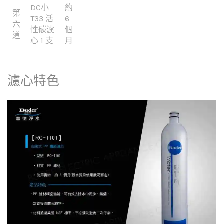
DC小
約
第
T33 活
6
六
性碳濾
個
道
心 1 支
月
濾心特色