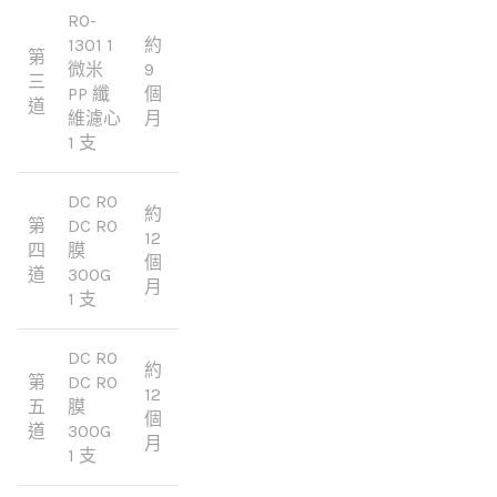
RO-
1301 1
約
第
微米
9
三
PP 纖
個
道
維濾心
月
1 支
DC RO
約
第
DC RO
12
四
膜
個
道
300G
月
1 支
DC RO
約
第
DC RO
12
五
膜
個
道
300G
月
1 支