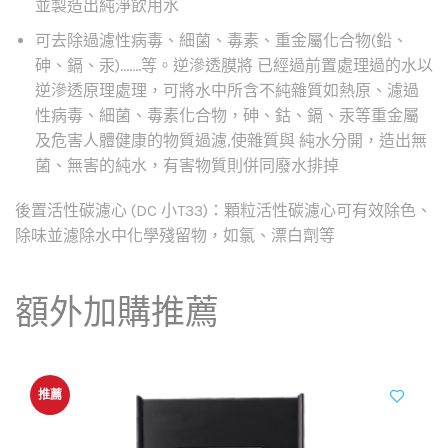
並製造出純淨飲用水
可去除過濾性病毒、細菌、毒素、重金屬化合物(鉛、
砷、鎘、汞)…….等。逆滲透膜將 已經過前置處理過的水以
逆滲透原理處理，可將水中所含不純雜質如熱原、濾過
性病毒、細菌、毒素化合物，砷、鈷、鎘、汞等重金屬
及危害人體健康的物質過濾,使雜質與 純水分開，造出無
菌、無害的純水，有害物質則併同廢水排掉
後置活性碳濾心 (DC 小T33)：顆粒活性碳濾心可有效除色、
除味並濾除水中化學殘留物，如氯、漂白劑等
額外加購推薦
推薦