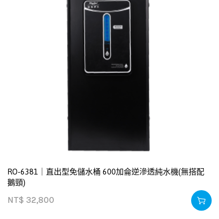
RO-6381｜直出型免儲水桶 600加侖逆滲透純水機(無搭配
鵝頸)
NT$
32,800