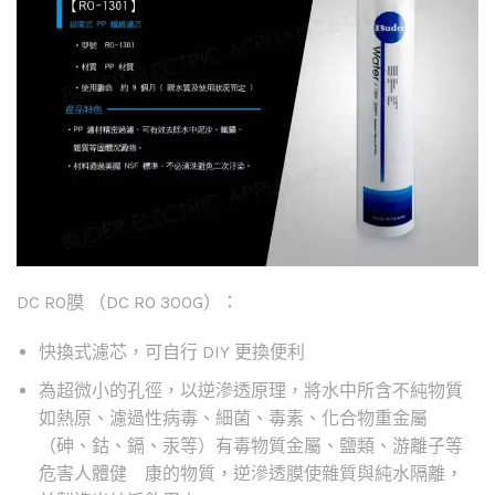
DC RO膜 （DC RO 300G）：
快換式濾芯，可自行 DIY 更換便利
為超微小的孔徑，以逆滲透原理，將水中所含不純物質
如熱原、濾過性病毒、細菌、毒素、化合物重金屬
（砷、鈷、鎘、汞等）有毒物質金屬、鹽類、游離子等
危害人體健 康的物質，逆滲透膜使雜質與純水隔離，