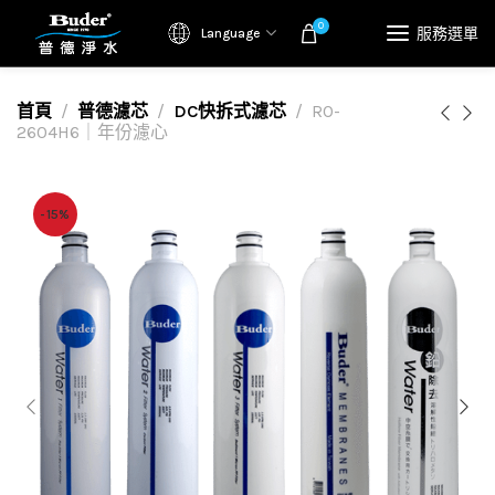
0
服務選單
Language
首頁
普德濾芯
DC快拆式濾芯
RO-
2604H6｜年份濾心
-15%