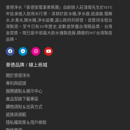
普德淨水「普德家電事業集團」自創辦人莊清偉先生於1970
年投身進入飲用水行業，深耕於飲水機,淨水器,過濾器,電解
水,水素水,開水機,淨水設備,濾心耗材的研發，並堅持全程台
灣製造。至今已有50年歷史,並數度榮獲台灣精品獎、台灣
金質獎。現已是中部最大飲水機製造廠,驕傲的MIT台灣製造
品牌。
普德品牌 / 線上商城
關於普德淨水
專利與認證
服務據點＆展示中心
產品型錄下載專區
購物須知＆出貨方式
退換貨規範
隱私權政策＆用戶條款