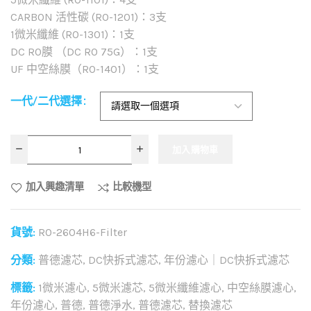
CARBON 活性碳 (RO-1201)：3支
1微米纖維 (RO-1301)：1支
DC RO膜 （DC RO 75G）：1支
UF 中空絲膜（RO-1401）：1支
一代/二代選擇
加入購物車
加入興趣清單
比較機型
貨號:
RO-2604H6-Filter
分類:
普德濾芯
,
DC快拆式濾芯
,
年份濾心｜DC快拆式濾芯
標籤:
1微米濾心
,
5微米濾芯
,
5微米纖維濾心
,
中空絲膜濾心
,
年份濾心
,
普德
,
普德淨水
,
普德濾芯
,
替換濾芯