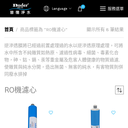
0
服務選單
Language
首頁
商品標籤為 “RO機濾心”
顯示所有 8 筆結果
逆滲透膜將已經過前置處理過的水以逆滲透原理處理，可將
水中所含不純雜質如熱原、濾過性病毒、細菌、毒素化合
物，砷、鈷、鎘、汞等重金屬及危害人體健康的物質過濾,
使雜質與純水分開，造出無菌、無害的純水，有害物質則併
同廢水排掉
RO機濾心