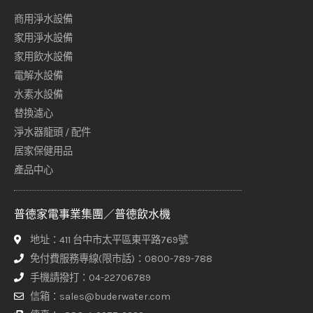
商用淨水設備
家用淨水設備
家用飲水設備
電解水設備
水素水設備
替換濾心
淨水器龍頭 / 配件
居家保健用品
產品中心
普德家電事業集團／普德飲水機
地址：411 台中市太平區東平路769號
免付費服務專線(限市話)：0800-789-788
手機請撥打：04-22706789
信箱：sales@buderwater.com