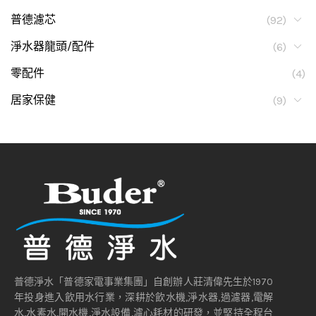
普德濾芯
(92)
淨水器龍頭/配件
(6)
零配件
(4)
居家保健
(9)
普德淨水「普德家電事業集團」自創辦人莊清偉先生於1970
年投身進入飲用水行業，深耕於飲水機,淨水器,過濾器,電解
水,水素水,開水機,淨水設備,濾心耗材的研發，並堅持全程台