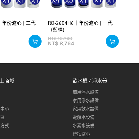
6｜年份濾心 | 二代
RO-2604H6｜年份濾心 | 一代
（藍標)
NT$
10,260
NT$
8,764
線上商城
飲水機 / 淨水器
商用淨水設備
家用淨水設備
示中心
家用飲水設備
專區
電解水設備
貨方式
水素水設備
替換濾心