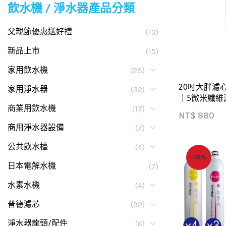
飲水機 / 淨水器產品分類
父親節優惠送好禮
(13)
新品上市
(15)
家用飲水機
(28)
20吋大胖濾心
家用淨水器
(32)
｜5微米纖維
商業用飲水機
(17)
NT$
880
商用淨水器設備
(7)
公共飲水檯
(4)
-15%
日本電解水機
(7)
水素水機
(4)
普德濾芯
(92)
淨水器龍頭/配件
(6)