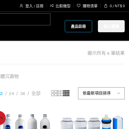
登入 / 註冊
比較機型
購物清單
0
/
NT$
0
產品註冊
線上選購
顯示所有 6 筆結果
固體沉澱物
12
24
36
全部
5%