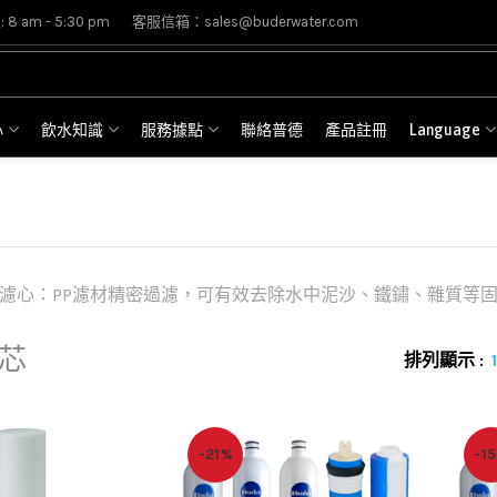
8 am - 5:30 pm
客服信箱：sales@buderwater.com
心
飲水知識
服務據點
聯絡普德
產品註冊
Language
p濾心：PP濾材精密過濾，可有效去除水中泥沙、鐵鏽、雜質等
芯
排列顯示
-21%
-1