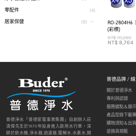
零配件
(4)
居家保健
(9)
RO-2804H
(彩標)
NT$
10,260
NT$
8,764
普德品牌 / 
關於普德淨水
專利與認證
服務據點＆展
產品型錄下載
普德淨水「普德家電事業集團」自創辦人莊
購物須知＆出
清偉先生於1970年投身進入飲用水行業，深
退換貨規範
耕於飲水機,淨水器,過濾器,電解水,水素水,開