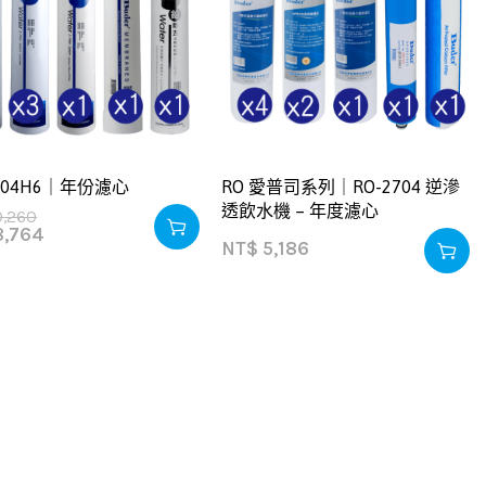
2604H6｜年份濾心
RO 愛普司系列｜RO-2704 逆滲
透飲水機 – 年度濾心
0,260
,764
NT$
5,186