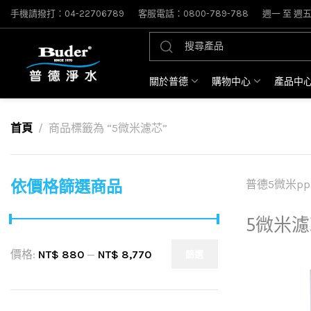
手機請撥打：04-22706789
客服電話：0800-789-788
週一 至 週五: 
關於普德
購物中心
產品中
首頁
商品標籤為 “5微米濾芯”
依價格篩選商品
普德5微米p
5微米濾
價格:
NT$ 880
—
NT$ 8,770
篩選