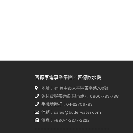
普德家電事業集團／普德飲水機
地址：411 台中市太平區東平路769號
免付費服務專線(限市話)：0800-789-788
手機請撥打：04-22706789
信箱：sales@buderwater.com
傳真：+886-4-2277-2222