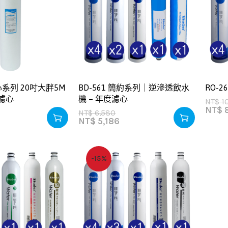
系列 20吋大胖5M
BD-561 簡約系列｜逆滲透飲水
RO-
濾心
機 – 年度濾心
NT$
1
NT$
8
NT$
6,580
NT$
5,186
-15%