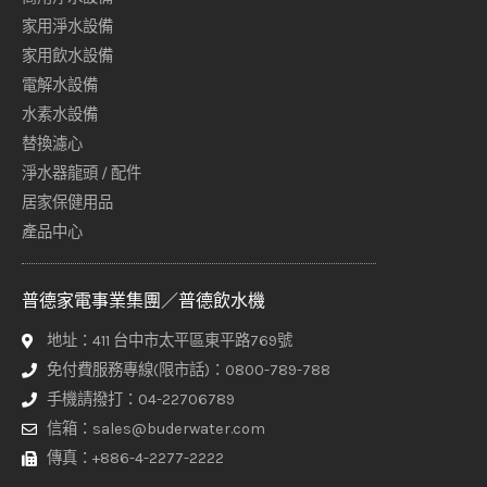
家用淨水設備
家用飲水設備
電解水設備
水素水設備
替換濾心
淨水器龍頭 / 配件
居家保健用品
產品中心
普德家電事業集團／普德飲水機
地址：411 台中市太平區東平路769號
免付費服務專線(限市話)：0800-789-788
手機請撥打：04-22706789
信箱：sales@buderwater.com
傳真：+886-4-2277-2222