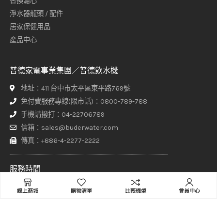
替換濾心
淨水器龍頭 / 配件
居家保健用品
產品中心
普德家電事業集團／普德飲水機
地址：411 台中市太平區東平路769號
免付費服務專線(限市話)：0800-789-788
手機請撥打：04-22706789
信箱：sales@buderwater.com
傳真：+886-4-2277-2222
服務時間
週一至週五 8:00 - 17:30（正常上班日由專人接聽）
線上商城
購物清單
比較機型
會員中心
其他時間請於網站上方【聯絡普德】頁面填寫聯繫表單，客服專員
將盡快與您聯繫！