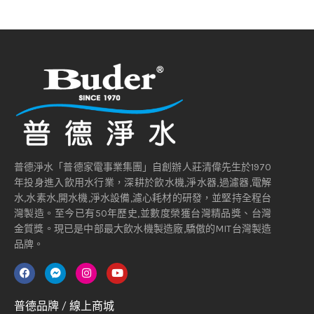
普德淨水「普德家電事業集團」自創辦人莊清偉先生於1970
年投身進入飲用水行業，深耕於飲水機,淨水器,過濾器,電解
水,水素水,開水機,淨水設備,濾心耗材的研發，並堅持全程台
灣製造。至今已有50年歷史,並數度榮獲台灣精品獎、台灣
金質獎。現已是中部最大飲水機製造廠,驕傲的MIT台灣製造
品牌。
普德品牌 / 線上商城