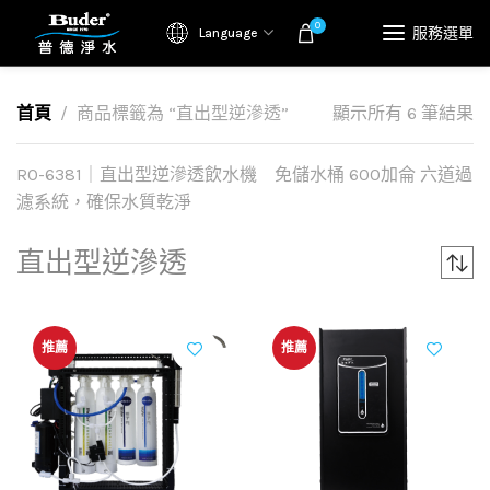
0
服務選單
Language
首頁
商品標籤為 “直出型逆滲透”
顯示所有 6 筆結果
RO-6381｜直出型逆滲透飲水機 免儲水桶 600加侖 六道過
濾系統，確保水質乾淨
直出型逆滲透
推薦
推薦