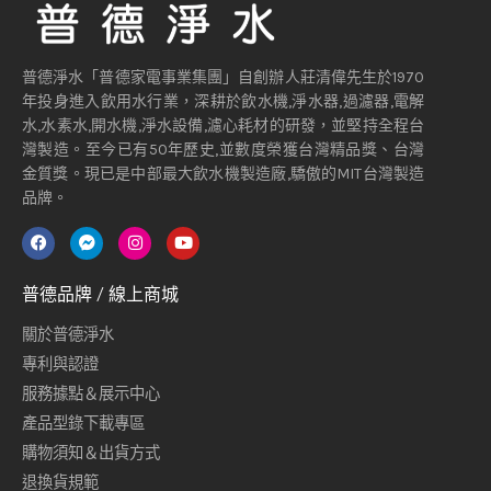
普德淨水「普德家電事業集團」自創辦人莊清偉先生於1970
年投身進入飲用水行業，深耕於飲水機,淨水器,過濾器,電解
水,水素水,開水機,淨水設備,濾心耗材的研發，並堅持全程台
灣製造。至今已有50年歷史,並數度榮獲台灣精品獎、台灣
金質獎。現已是中部最大飲水機製造廠,驕傲的MIT台灣製造
品牌。
普德品牌 / 線上商城
關於普德淨水
專利與認證
服務據點＆展示中心
產品型錄下載專區
購物須知＆出貨方式
退換貨規範