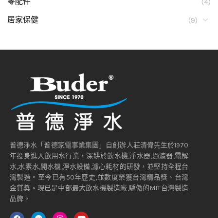
零配件
(4)
居家保健
(9)
普德淨水「普德家電事業集團」自創辦人莊清偉先生於1970
年投身進入飲用水行業，深耕於飲水機,淨水器,過濾器,電解
水,水素水,開水機,淨水設備,濾心耗材的研發，並堅持全程台
灣製造。至今已有50年歷史,並數度榮獲台灣精品獎、台灣
金質獎。現已是中部最大飲水機製造廠,驕傲的MIT台灣製造
品牌。