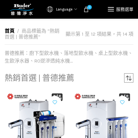
0
服務選單
Language
首頁
商品標籤為 “熱銷
顯示第 1 至 12 項結果，共 14 項
首選 | 普德推薦”
普德推薦：廚下型飲水機、落地型飲水機、桌上型飲水機、
生飲淨水器、RO逆滲透純水機…
熱銷首選 | 普德推薦