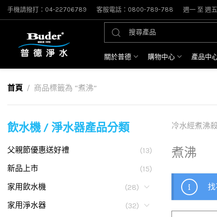
手機請撥打：04-22706789
客服電話：0800-789-788
週一 至 週五: 
關於普德
購物中心
產品中
首頁
商品標籤為 “煮沸”
飲水機 / 淨水器產品分類
冷水經煮沸
父親節優惠送好禮
煮沸
(13)
新品上市
(15)
家用飲水機
找
(28)
家用淨水器
(32)