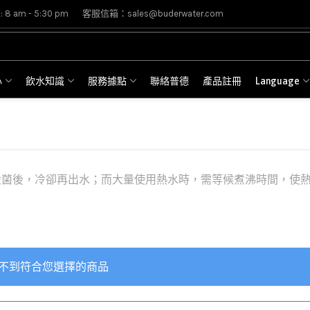
8 am - 5:30 pm
客服信箱：sales@buderwater.com
心
飲水知識
服務據點
聯絡普德
產品註冊
Language
殺菌後，冷卻再出水；而大量使用熱水時，需等候煮沸時間，使
不到符合您選擇的商品