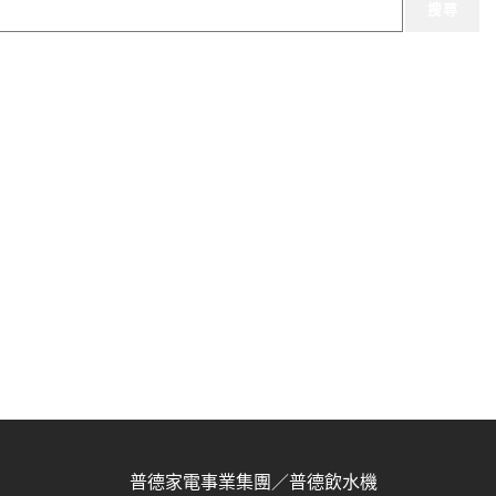
搜尋
普德家電事業集團／普德飲水機