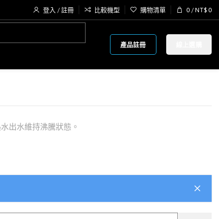
登入 / 註冊
比較機型
購物清單
0
/
NT$
0
產品註冊
線上選購
熱水出水維持沸騰狀態。