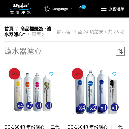
0
服務選單
Language
首頁
商品標籤為 “濾
顯示第 13 至 24 項結果，共 25 項
水器濾心”
頁面 2
濾水器濾心
-12%
-12%
DC-1804R 年份濾心 ｜二代
DC-1604R 年份濾心 ｜一代