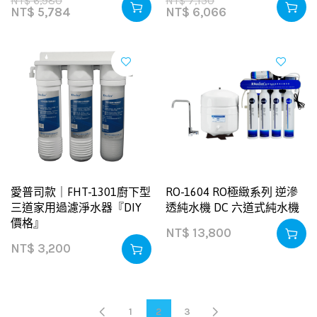
NT$
6,980
NT$
7,150
NT$
5,784
NT$
6,066
愛普司款｜FHT-1301廚下型
RO-1604 RO極緻系列 逆滲
三道家用過濾淨水器『DIY
透純水機 DC 六道式純水機
價格』
NT$
13,800
NT$
3,200
1
2
3