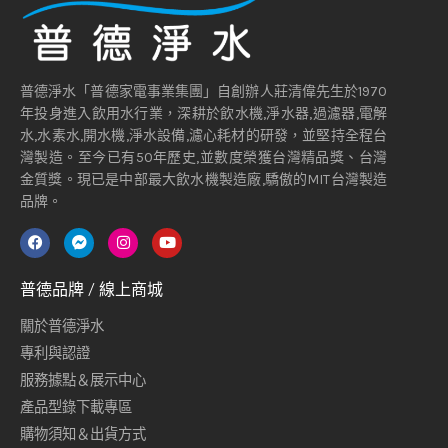
普德淨水「普德家電事業集團」自創辦人莊清偉先生於1970
年投身進入飲用水行業，深耕於飲水機,淨水器,過濾器,電解
水,水素水,開水機,淨水設備,濾心耗材的研發，並堅持全程台
灣製造。至今已有50年歷史,並數度榮獲台灣精品獎、台灣
金質獎。現已是中部最大飲水機製造廠,驕傲的MIT台灣製造
品牌。
普德品牌 / 線上商城
關於普德淨水
專利與認證
服務據點＆展示中心
產品型錄下載專區
購物須知＆出貨方式