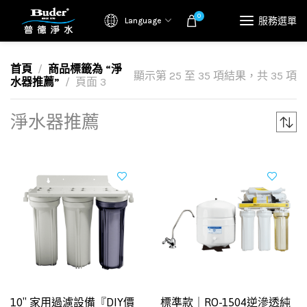
0
服務選單
Language
首頁
商品標籤為 “淨
顯示第 25 至 35 項結果，共 35 項
水器推薦”
頁面 3
淨水器推薦
10″ 家用過濾設備『DIY價
標準款｜RO-1504逆滲透純