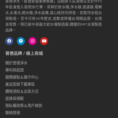
普德淨水「普德家電事業集團」自創辦人莊清偉先生於1970
年投身進入飲用水行業，深耕於飲水機,淨水器,過濾器,電解
水,水素水,開水機,淨水設備,濾心耗材的研發，並堅持全程台
灣製造。至今已有50年歷史,並數度榮獲台灣精品獎、台灣
金質獎。現已是中部最大飲水機製造廠,驕傲的MIT台灣製造
品牌。
普德品牌 / 線上商城
關於普德淨水
專利與認證
服務據點＆展示中心
產品型錄下載專區
購物須知＆出貨方式
退換貨規範
隱私權政策＆用戶條款
聯絡普德